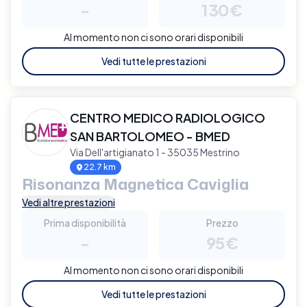
-
130€
Al momento non ci sono orari disponibili
Vedi tutte le prestazioni
CENTRO MEDICO RADIOLOGICO
SAN BARTOLOMEO - BMED
Via Dell'artigianato 1 - 35035 Mestrino
22.7 km
Risonanza Magnetica Caviglia
Vedi altre prestazioni
Prima disponibilità
Prezzo
-
95€
Al momento non ci sono orari disponibili
Vedi tutte le prestazioni