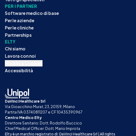
PER I PARTNER
Software medico di base
Per le aziende
Per le cliniche
Partnerships
ELTY
Chi siamo
Lavora con noi
Modifica Cookies
Accessibilità
DaVinci Healthcare Srl
Via Gioacchino Murat, 23, 20159, Milano
Partita IVA 03740811207 e CF 10435390967
Centro Medico Elty
Direttore Sanitario: Dott. Rodolfo Buccico
Chief Medical Officer: Dott. Mario Improta
Elty è un marchio registrato di: DaVinci Healthcare Srl | All rights 