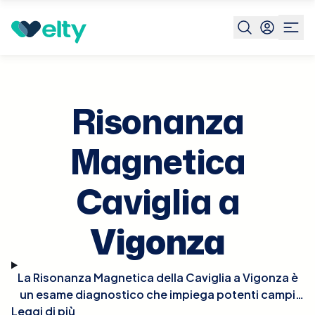
Prenota visita
Risonanza Magnetica Caviglia
Vigonza
Risonanza
Magnetica
Caviglia a
Vigonza
La Risonanza Magnetica della Caviglia a Vigonza è
un esame diagnostico che impiega potenti campi
Leggi di più
magnetici per generare immagini dettagliate delle