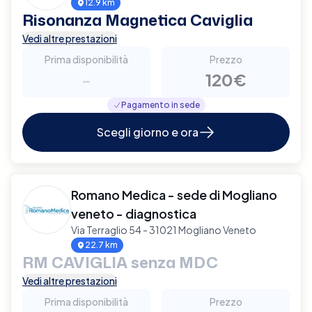
12.9 km
Risonanza Magnetica Caviglia
Vedi altre prestazioni
Prima disponibilità
Prezzo
-
120€
Pagamento in sede
Scegli giorno e ora
Romano Medica - sede di Mogliano
veneto - diagnostica
Via Terraglio 54 - 31021 Mogliano Veneto
22.7 km
RM CAVIGLIA senza MDC
Vedi altre prestazioni
Prima disponibilità
Prezzo