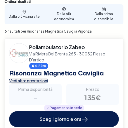
permettendoti di selezionare la data e l'ora che
Sono stati trovati 6 risultati
Ordina i risultati
meglio si adattano alle tue esigenze. Assicura il
miglior supporto possibile per la salute della tua
Dalla più
Dalla prima
Dalla più vicina a te
economica
disponibile
caviglia, prenota ora la tua Risonanza Magnetica a
Vigonza con Elty.
6 risultati per Risonanza Magnetica Caviglia Vigonza
Poliambulatorio Zabeo
Via Riviera Del Brenta 265 - 30032 Fiesso
D'artico
6.2 km
Risonanza Magnetica Caviglia
Vedi altre prestazioni
Prima disponibilità
Prezzo
-
135€
Pagamento in sede
Scegli giorno e ora