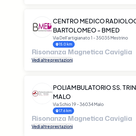
CENTRO MEDICO RADIOLO
BARTOLOMEO - BMED
Via Dell'artigianato 1 - 35035 Mestrino
15.0 km
Risonanza Magnetica Caviglia
Vedi altre prestazioni
POLIAMBULATORIO SS. TRINI
MALO
Via Schio 19 - 36034 Malo
17.6 km
Risonanza Magnetica Caviglia
Vedi altre prestazioni