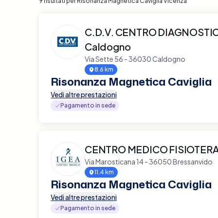
9 risultati per Risonanza Magnetica Caviglia Vicenza
C.D.V. CENTRO DIAGNOSTI
Caldogno
Via Sette 56 - 36030 Caldogno
8.6 km
Risonanza Magnetica Caviglia
Vedi altre prestazioni
Pagamento in sede
CENTRO MEDICO FISIOTERA
Via Marosticana 14 - 36050 Bressanvido
11.4 km
Risonanza Magnetica Caviglia
Vedi altre prestazioni
Pagamento in sede