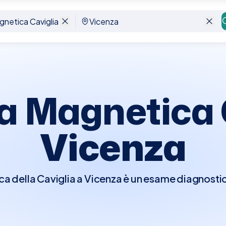
icenza
a Magnetica C
Vicenza
a della Caviglia a Vicenza è un esame diagnosti
erare immagini dettagliate delle strutture ossee e
menti, tendini e cartilagini. Questo esame è essenzi
enti, infiammazioni, lesioni da stress e altre con