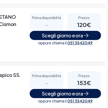
AETANO
Prima disponibilità
Prezzo
 Cismon
-
120€
Scegli giorno e ora
oppure chiama il
051 3542049
rapico SS.
Prima disponibilità
Prezzo
-
153€
Scegli giorno e ora
oppure chiama il
051 3542049