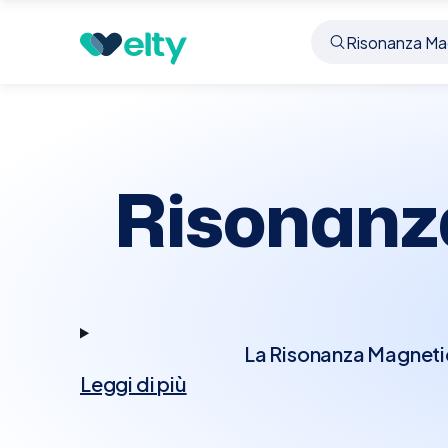
Prenota visita
Risonanza Magnetica Caviglia
V
Risonanz
La Risonanza Magnetic
Leggi di più
campi magnetici per gen
caviglia, inclusi lega
causa di dolori persist