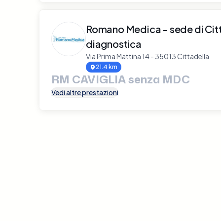
Romano Medica - sede di Citt
diagnostica
Via Prima Mattina 14 - 35013 Cittadella
21.4 km
RM CAVIGLIA senza MDC
Vedi altre prestazioni