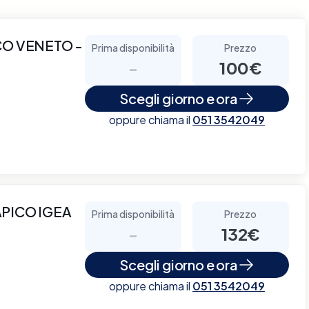
CO VENETO -
Prima disponibilità
Prezzo
-
100€
Scegli giorno e ora
oppure chiama il
051 3542049
PICO IGEA
Prima disponibilità
Prezzo
-
132€
Scegli giorno e ora
oppure chiama il
051 3542049