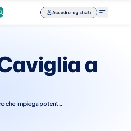
Accedi o registrati
aviglia a
co che impiega potenti
 dei tessuti molli della
ale per identificare la
dizioni patologiche come