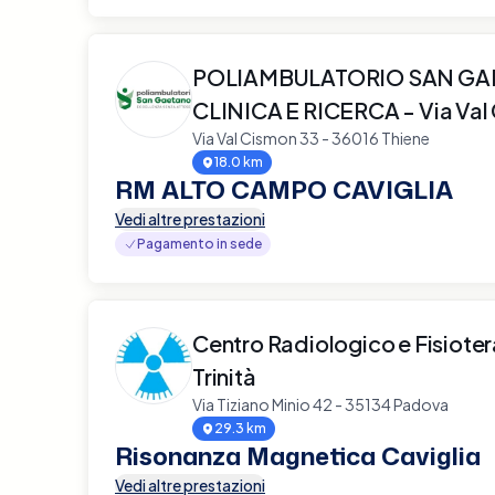
POLIAMBULATORIO SAN G
CLINICA E RICERCA - Via Val
Via Val Cismon 33 - 36016 Thiene
18.0 km
RM ALTO CAMPO CAVIGLIA
Vedi altre prestazioni
Pagamento in sede
Centro Radiologico e Fisiote
Trinità
Via Tiziano Minio 42 - 35134 Padova
29.3 km
Risonanza Magnetica Caviglia
Vedi altre prestazioni