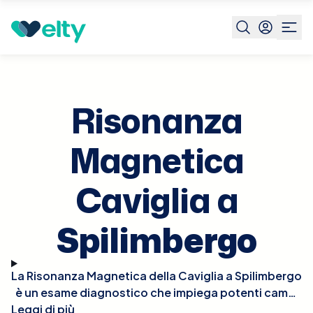
Prenota visita
Risonanza Magnetica Caviglia
Spilimberg
Risonanza
Magnetica
Caviglia a
Spilimbergo
La Risonanza Magnetica della Caviglia a Spilimbergo
è un esame diagnostico che impiega potenti campi
Leggi di più
magnetici per generare immagini dettagliate delle