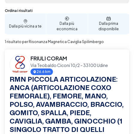
permettendoti di selezionare la data e l'ora che
meglio si adattano alle tue esigenze. Assicura il
Sono stati trovati 1 risultati
Ordina i risultati
miglior supporto possibile per la salute della tua
caviglia, prenota ora la tua Risonanza Magnetica a
Dalla più
Dalla prima
Dalla più vicina a te
Spilimbergo con Elty.
economica
disponibile
1 risultato per Risonanza Magnetica Caviglia Spilimbergo
FRIULI CORAM
Via Teobaldo Ciconi 10/2 - 33100 Udine
26.6 km
RMN PICCOLA ARTICOLAZIONE:
ANCA (ARTICOLAZIONE COXO
FEMORALE), FEMORE, MANO,
POLSO, AVAMBRACCIO, BRACCIO,
GOMITO, SPALLA, PIEDE,
CAVIGLIA, GAMBA, GINOCCHIO (1
SINGOLO TRATTO DI QUELLI