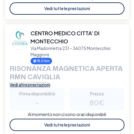
Vedi tutte le prestazioni
CENTRO MEDICO CITTA’ DI
MONTECCHIO
Via Madonnetta 231 - 36075 Montecchio
Maggiore
18.0 km
RISONANZA MAGNETICA APERTA
RMN CAVIGLIA
Vedi altre prestazioni
Prima disponibilità
Prezzo
-
80€
Al momento non ci sono orari disponibili
Vedi tutte le prestazioni