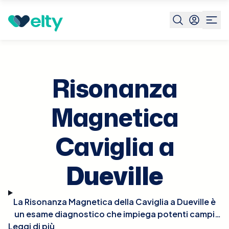
Prenota visita
Risonanza Magnetica Caviglia
Dueville
Risonanza
Magnetica
Caviglia a
Dueville
La Risonanza Magnetica della Caviglia a Dueville è
un esame diagnostico che impiega potenti campi
Leggi di più
magnetici per generare immagini dettagliate delle