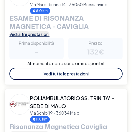
Via Marosticana 14 - 36050 Bressanvido
6.0 km
ESAME DI RISONANZA
MAGNETICA - CAVIGLIA
Vedi altre prestazioni
Prima disponibilità
Prezzo
-
132€
Al momento non ci sono orari disponibili
Vedi tutte le prestazioni
POLIAMBULATORIO SS. TRINITA' -
SEDE DI MALO
Via Schio 19 - 36034 Malo
11.8 km
Risonanza Magnetica Caviglia