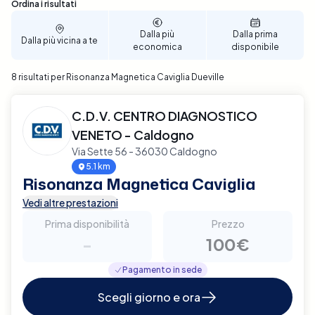
permettendoti di selezionare la data e l'ora che
Sono stati trovati 8 risultati
Ordina i risultati
meglio si adattano alle tue esigenze. Assicura il
miglior supporto possibile per la salute della tua
Dalla più
Dalla prima
Dalla più vicina a te
economica
disponibile
caviglia, prenota ora la tua Risonanza Magnetica a
Dueville con Elty.
8 risultati per Risonanza Magnetica Caviglia Dueville
C.D.V. CENTRO DIAGNOSTICO
VENETO - Caldogno
Via Sette 56 - 36030 Caldogno
5.1 km
Risonanza Magnetica Caviglia
Vedi altre prestazioni
Prima disponibilità
Prezzo
-
100€
Pagamento in sede
Scegli giorno e ora