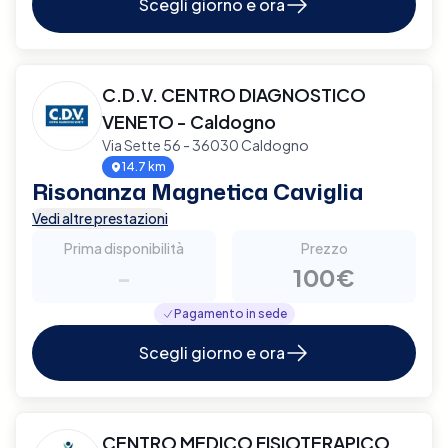
Scegli giorno e ora
C.D.V. CENTRO DIAGNOSTICO
VENETO - Caldogno
Via Sette 56 - 36030 Caldogno
14.7 km
Risonanza Magnetica Caviglia
Vedi altre prestazioni
Prima disponibilità
Prezzo
-
100€
Pagamento in sede
Scegli giorno e ora
CENTRO MEDICO FISIOTERAPICO