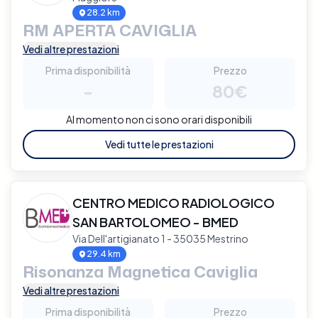
28.2 km
RM APERTA CAVIGLIA
Vedi altre prestazioni
Prima disponibilità
Prezzo
-
80€
Al momento non ci sono orari disponibili
Vedi tutte le prestazioni
CENTRO MEDICO RADIOLOGICO
SAN BARTOLOMEO - BMED
Via Dell'artigianato 1 - 35035 Mestrino
29.4 km
Risonanza Magnetica Caviglia
Vedi altre prestazioni
Prima disponibilità
Prezzo