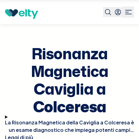
Prenota visita
Risonanza Magnetica Caviglia
Colceresa
Risonanza
Magnetica
Caviglia a
Colceresa
La Risonanza Magnetica della Caviglia a Colceresa è
un esame diagnostico che impiega potenti campi
Leggi di più
magnetici per generare immagini dettagliate delle