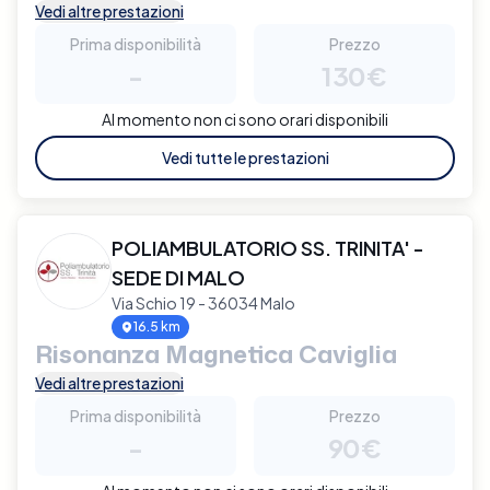
Vedi altre prestazioni
Prima disponibilità
Prezzo
-
130€
Al momento non ci sono orari disponibili
Vedi tutte le prestazioni
POLIAMBULATORIO SS. TRINITA' -
SEDE DI MALO
Via Schio 19 - 36034 Malo
16.5 km
Risonanza Magnetica Caviglia
Vedi altre prestazioni
Prima disponibilità
Prezzo
-
90€