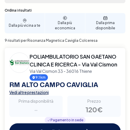
permettendoti di selezionare la data e l'ora che
meglio si adattano alle tue esigenze. Assicura il
Sono stati trovati 9 risultati
Ordina i risultati
miglior supporto possibile per la salute della tua
caviglia, prenota ora la tua Risonanza Magnetica a
Dalla più
Dalla prima
Dalla più vicina a te
Colceresa con Elty.
economica
disponibile
9 risultati per Risonanza Magnetica Caviglia Colceresa
POLIAMBULATORIO SAN GAETANO
CLINICA E RICERCA - Via Val Cismon
Via Val Cismon 33 - 36016 Thiene
9.1 km
RM ALTO CAMPO CAVIGLIA
Vedi altre prestazioni
Prima disponibilità
Prezzo
-
120€
Pagamento in sede