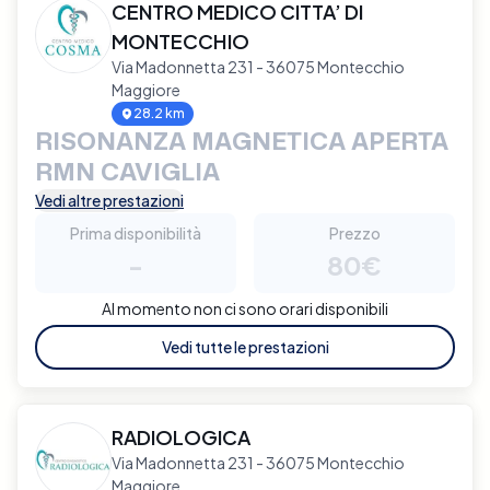
CENTRO MEDICO CITTA’ DI
MONTECCHIO
Via Madonnetta 231 - 36075 Montecchio
Maggiore
28.2 km
RISONANZA MAGNETICA APERTA
RMN CAVIGLIA
Vedi altre prestazioni
Prima disponibilità
Prezzo
-
80€
Al momento non ci sono orari disponibili
Vedi tutte le prestazioni
RADIOLOGICA
Via Madonnetta 231 - 36075 Montecchio
Maggiore