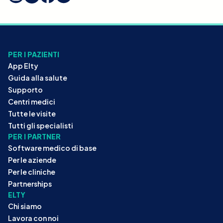
PER I PAZIENTI
App Elty
Guida alla salute
Supporto
Centri medici
Tutte le visite
Tutti gli specialisti
PER I PARTNER
Software medico di base
Per le aziende
Per le cliniche
Partnerships
ELTY
Chi siamo
Lavora con noi