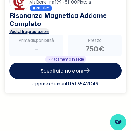
Via Bonellina 199 - 51100 Pistoia
28.0 km
Risonanza Magnetica Addome
Completo
Vedi altre prestazioni
Prima disponibilità
Prezzo
-
750€
Pagamento in sede
Scegli giorno e ora
oppure chiama il
051 3542049