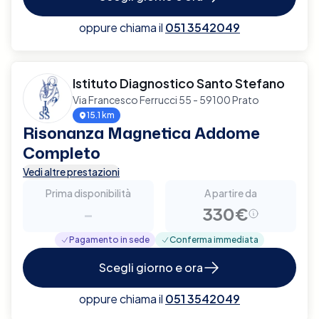
oppure chiama il
051 3542049
Istituto Diagnostico Santo Stefano
Via Francesco Ferrucci 55 - 59100 Prato
15.1 km
Risonanza Magnetica Addome
Completo
Vedi altre prestazioni
Prima disponibilità
A partire da
-
330€
Pagamento in sede
Conferma immediata
Scegli giorno e ora
oppure chiama il
051 3542049