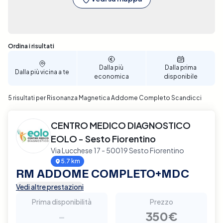
facilmente selezionare la data e l'ora che meglio si
adattano al tuo programma, garantendo
un'esperienza di prenotazione senza stress.
Prenota ora per assicurarti la migliore assistenza
Sono stati trovati 5 risultati
Ordina i risultati
possibile e una diagnosi accurata della tua salute
addominale a Scandicci.
Dalla più
Dalla prima
Dalla più vicina a te
economica
disponibile
5 risultati per Risonanza Magnetica Addome Completo Scandicci
CENTRO MEDICO DIAGNOSTICO
EOLO - Sesto Fiorentino
Via Lucchese 17 - 50019 Sesto Fiorentino
5.7 km
RM ADDOME COMPLETO+MDC
Vedi altre prestazioni
Prima disponibilità
Prezzo
-
350€