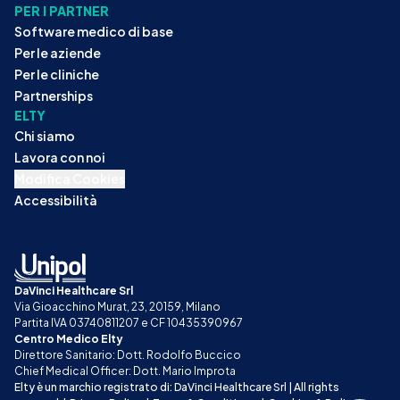
PER I PARTNER
Software medico di base
Per le aziende
Per le cliniche
Partnerships
ELTY
Chi siamo
Lavora con noi
Modifica Cookies
Accessibilità
DaVinci Healthcare Srl
Via Gioacchino Murat, 23, 20159, Milano
Partita IVA 03740811207 e CF 10435390967
Centro Medico Elty
Direttore Sanitario: Dott. Rodolfo Buccico
Chief Medical Officer: Dott. Mario Improta
Elty è un marchio registrato di: DaVinci Healthcare Srl | All rights 