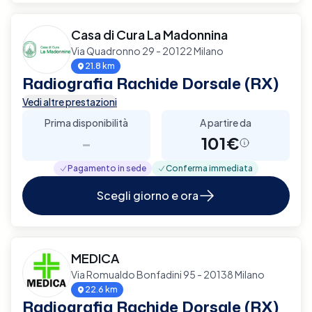
Casa di Cura La Madonnina
Via Quadronno 29 - 20122 Milano
21.8 km
Radiografia Rachide Dorsale (RX)
Vedi altre prestazioni
Prima disponibilità
A partire da
-
101€
Pagamento in sede
Conferma immediata
Scegli giorno e ora
MEDICA
Via Romualdo Bonfadini 95 - 20138 Milano
22.6 km
Radiografia Rachide Dorsale (RX)