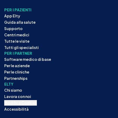
PER I PAZIENTI
App Elty
Guida alla salute
Supporto
Centri medici
Tutte le visite
Tutti gli specialisti
PER I PARTNER
Software medico di base
Per le aziende
Per le cliniche
Partnerships
ELTY
Chi siamo
Lavora con noi
Modifica Cookies
Accessibilità