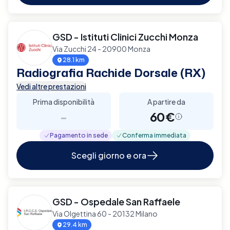
GSD - Istituti Clinici Zucchi Monza
Via Zucchi 24 - 20900 Monza
28.1 km
Radiografia Rachide Dorsale (RX)
Vedi altre prestazioni
Prima disponibilità
A partire da
-
60€
Pagamento in sede
Conferma immediata
Scegli giorno e ora
GSD - Ospedale San Raffaele
Via Olgettina 60 - 20132 Milano
29.4 km