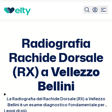
Prenota visita
Radiografia Rachide Dorsale Rx
Vellezzo
Bellini
Radiografia
Rachide Dorsale
(RX) a
Vellezzo
Bellini
La Radiografia del Rachide Dorsale (RX) a Vellezzo
Bellini è un esame diagnostico fondamentale per
Leggi di più
esaminare le vertebre toraciche, particolarmente