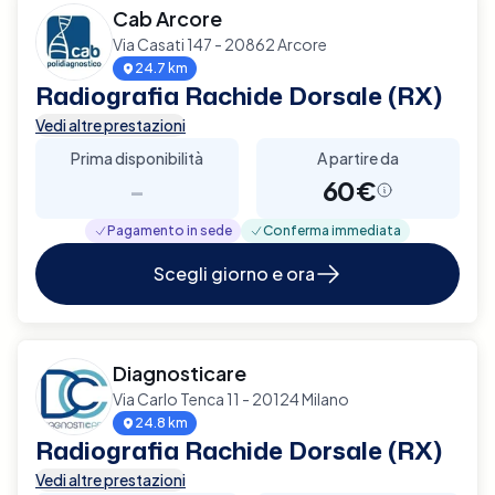
Cab Arcore
Via Casati 147 - 20862 Arcore
24.7 km
Radiografia Rachide Dorsale (RX)
Vedi altre prestazioni
Prima disponibilità
A partire da
-
60€
Pagamento in sede
Conferma immediata
Scegli giorno e ora
Diagnosticare
Via Carlo Tenca 11 - 20124 Milano
24.8 km
Radiografia Rachide Dorsale (RX)
Vedi altre prestazioni