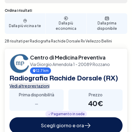
semplice: con pochi clic, puoi scegliere la data e
l'ora che meglio si adattano alle tue esigenze.
Sono stati trovati 28 risultati
Ordina i risultati
Prenota ora per un'esperienza senza stress e per un
passo avanti verso il benessere della tua colonna
Dalla più
Dalla prima
Dalla più vicina a te
vertebrale a Vellezzo Bellini.
economica
disponibile
28 risultati per Radiografia Rachide Dorsale Rx Vellezzo Bellini
Centro di Medicina Preventiva
Via Giorgio Amendola 1 - 20089 Rozzano
12.7 km
Radiografia Rachide Dorsale (RX)
Vedi altre prestazioni
Prima disponibilità
Prezzo
-
40€
Pagamento in sede
Scegli giorno e ora