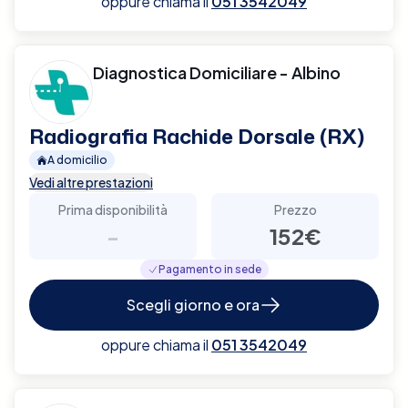
oppure chiama il
051 3542049
Diagnostica Domiciliare - Albino
Radiografia Rachide Dorsale (RX)
A domicilio
Vedi altre prestazioni
Prima disponibilità
Prezzo
-
152€
Pagamento in sede
Scegli giorno e ora
oppure chiama il
051 3542049