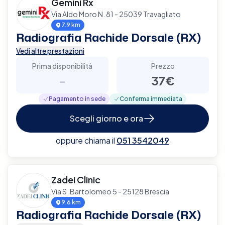
Gemini Rx
Via Aldo Moro N. 81 - 25039 Travagliato
7.9 km
Radiografia Rachide Dorsale (RX)
Vedi altre prestazioni
Prima disponibilità
Prezzo
-
37€
Pagamento in sede
Conferma immediata
Scegli giorno e ora
oppure chiama il
051 3542049
Zadei Clinic
Via S. Bartolomeo 5 - 25128 Brescia
9.6 km
Radiografia Rachide Dorsale (RX)