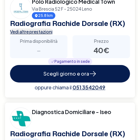
Polo Radiologico Medical Town
Via Brescia 52 F - 25024 Leno
25.8 km
Radiografia Rachide Dorsale (RX)
Vedi altre prestazioni
Prima disponibilità
Prezzo
-
40€
Pagamento in sede
Scegli giorno e ora
oppure chiama il
051 3542049
Diagnostica Domiciliare - Iseo
Radiografia Rachide Dorsale (RX)