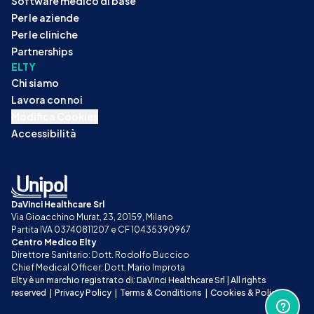
Software medico di base
Per le aziende
Per le cliniche
Partnerships
ELTY
Chi siamo
Lavora con noi
Modifica Cookies
Accessibilità
DaVinci Healthcare Srl
Via Gioacchino Murat, 23, 20159, Milano
Partita IVA 03740811207 e CF 10435390967
Centro Medico Elty
Direttore Sanitario: Dott. Rodolfo Buccico
Chief Medical Officer: Dott. Mario Improta
Elty è un marchio registrato di: DaVinci Healthcare Srl | All rights 
reserved
|
Privacy Policy
|
Terms & Conditions
|
Cookies & Policy