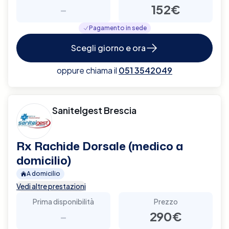
-
152€
Pagamento in sede
Scegli giorno e ora
oppure chiama il
051 3542049
Sanitelgest Brescia
Rx Rachide Dorsale (medico a
domicilio)
A domicilio
Vedi altre prestazioni
Prima disponibilità
Prezzo
-
290€