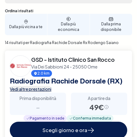
semplice: con pochi clic, puoi scegliere la data e
l'ora che meglio si adattano alle tue esigenze.
Sono stati trovati 14 risultati
Ordina i risultati
Prenota ora per un'esperienza senza stress e per un
passo avanti verso il benessere della tua colonna
Dalla più
Dalla prima
Dalla più vicina a te
vertebrale a Rodengo Saiano.
economica
disponibile
14 risultati per Radiografia Rachide Dorsale Rx Rodengo Saiano
GSD - Istituto Clinico San Rocco
Via Dei Sabbioni 24 - 25050 Ome
2.0 km
Radiografia Rachide Dorsale (RX)
Vedi altre prestazioni
Prima disponibilità
A partire da
-
49€
Pagamento in sede
Conferma immediata
Scegli giorno e ora