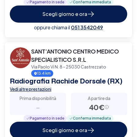
Pagamento in sede
Conferma immediata
Scegli giorno e ora
oppure chiama il
051 3542049
SANT’ANTONIO CENTRO MEDICO
SPECIALISTICO S.R.L
Via Paolo Vi N. 8 - 25030 Castrezzato
13.4 km
Radiografia Rachide Dorsale (RX)
Vedi altre prestazioni
Prima disponibilità
A partire da
-
40€
Pagamento in sede
Conferma immediata
Scegli giorno e ora