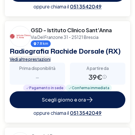
oppure chiama il
051 3542049
GSD - Istituto Clinico Sant'Anna
Via Del Franzone 31 - 25121 Brescia
7.8 km
Radiografia Rachide Dorsale (RX)
Vedi altre prestazioni
Prima disponibilità
A partire da
-
39€
Pagamento in sede
Conferma immediata
Scegli giorno e ora
oppure chiama il
051 3542049