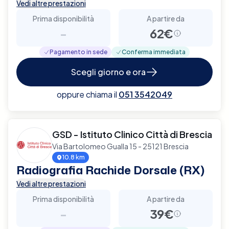
Vedi altre prestazioni
Prima disponibilità
A partire da
-
62€
Pagamento in sede
Conferma immediata
Scegli giorno e ora
oppure chiama il
051 3542049
GSD - Istituto Clinico Città di Brescia
Via Bartolomeo Gualla 15 - 25121 Brescia
10.8 km
Radiografia Rachide Dorsale (RX)
Vedi altre prestazioni
Prima disponibilità
A partire da
-
39€