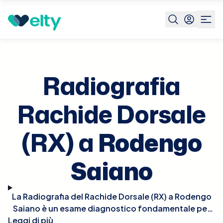
Prenota visita
Radiografia Rachide Dorsale Rx
Rodeng
Saiano
Radiografia
Rachide Dorsale
(RX) a
Rodengo
Saiano
La Radiografia del Rachide Dorsale (RX) a Rodengo
Saiano è un esame diagnostico fondamentale per
Leggi di più
esaminare le vertebre toraciche, particolarmente