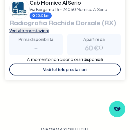
Cab Mornico Al Serio
Via Bergamo 16 - 24050 Mornico Al Serio
23.0 km
Radiografia Rachide Dorsale (RX)
Vedi altre prestazioni
Prima disponibilità
A partire da
-
60€
Al momento non ci sono orari disponibili
Vedi tutte le prestazioni
INFORMAZIONI UTILI