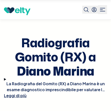
Prenota visita
Radiografia Gomito Rx
Diano Marina
Radiografia
Gomito (RX) a
Diano Marina
La Radiografia del Gomito (RX) a Diano Marina è un
esame diagnostico imprescindibile per valutare le
Leggi di più
condizioni delle strutture ossee del gomito in caso
di traumi, dolori persistenti o sospette patologie
degenerative. L'esame è rapido e non invasivo,