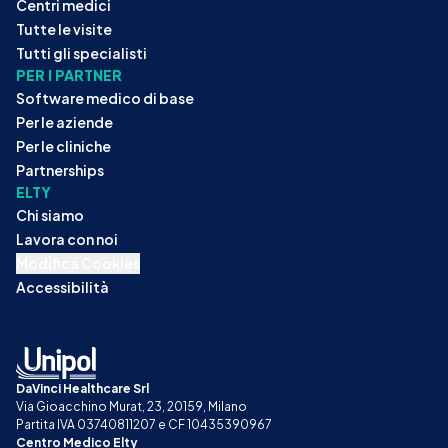
Centri medici
Tutte le visite
Tutti gli specialisti
PER I PARTNER
Software medico di base
Per le aziende
Per le cliniche
Partnerships
ELTY
Chi siamo
Lavora con noi
Modifica Cookies
Accessibilità
DaVinci Healthcare Srl
Via Gioacchino Murat, 23, 20159, Milano
Partita IVA 03740811207 e CF 10435390967
Centro Medico Elty