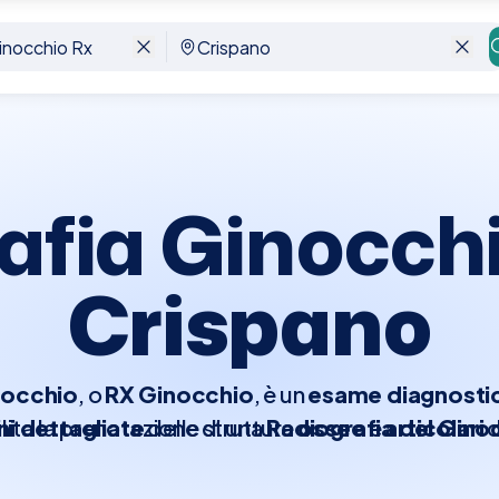
ano
afia Ginocchi
Crispano
nocchio
, o
RX Ginocchio
, è un
esame diagnosti
i dettagliate
ilita la prenotazione di una
delle strutture
Radiografia del Gino
ossee
e
articolari
d
 convenzionate
e per identificare
. La nostra piattaforma consente 
fratture
, valutare l'entità dell
ni come l'
 fornendo tutte le
artrite
e monitorare l'evoluzione di
informazioni dettagliate
neces
pa