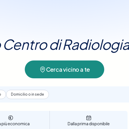
pegniamo a semplificare il processo di
pida
e non richiede
preparazioni particolari
ricerca
, re
e
p
arantendo il miglior servizio "vicino a me" e al
ico
accessibile
e
conveniente
per valutazioni 
mig
re la
data e l'ora
che più si adattano alle tue esi
da
e
senza stress
. Prenota ora una
Radiografia d
uo Centro di Radiologi
ssicurati un controllo diagnostico
accurato
e
pr
salute del ginocchio
.
Cerca vicino a te
o
Domicilio o in sede
a più economica
Dalla prima disponibile