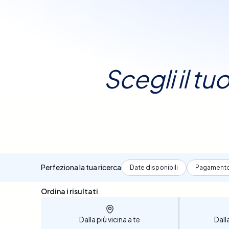
La procedura è
informata
. Ci im
ra
prestazioni sanitarie, g
diagnost
clic, puoi sceglie
prenotazione
rapi
Scegli il t
Crispano
con
Elty
e a
Perfeziona la tua ricerca
Date disponibili
Pagament
Sono stati trovati 12 risultati
Ordina i risultati
Dalla più vicina a te
Dall