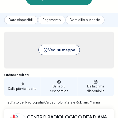
Date disponibili
Pagamento
Domicilio o in sede
Vedi su mappa
Sono stati trovati 1 risultati
Ordina i risultati
Dalla più
Dalla prima
Dalla più vicina a te
economica
disponibile
1 risultato per Radiografia Calcagno Bilaterale Rx Diano Marina
CENTRO RADIOLOGICO DEA DIANA