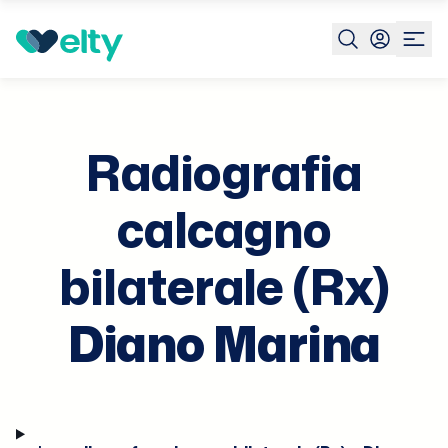
Prenota visita
Radiografia Calcagno Bilaterale Rx
Diano
Marin
Radiografia
calcagno
bilaterale (Rx)
Diano Marina