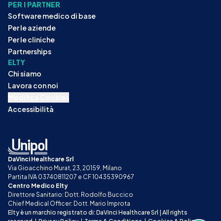
PER I PARTNER
Software medico di base
Per le aziende
Per le cliniche
Partnerships
ELTY
Chi siamo
Lavora con noi
Modifica Cookies
Accessibilità
DaVinci Healthcare Srl
Via Gioacchino Murat, 23, 20159, Milano
Partita IVA 03740811207 e CF 10435390967
Centro Medico Elty
Direttore Sanitario: Dott. Rodolfo Buccico
Chief Medical Officer: Dott. Mario Improta
Elty è un marchio registrato di: DaVinci Healthcare Srl | All rights 