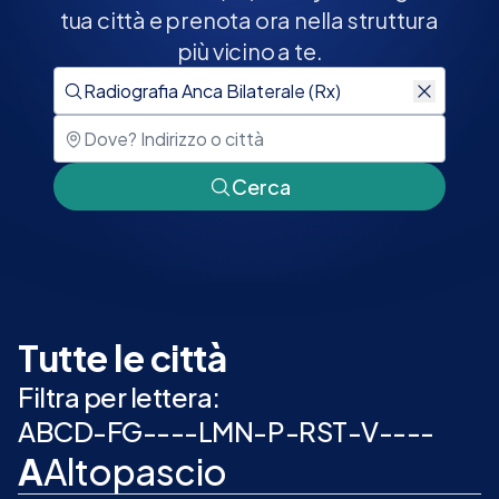
tua città e prenota ora nella struttura
più vicino a te.
Cerca
Tutte le città
Filtra per lettera:
A
B
C
D
-
F
G
-
-
-
-
L
M
N
-
P
-
R
S
T
-
V
-
-
-
-
A
Altopascio