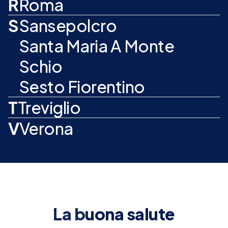
R
Roma
S
Sansepolcro
Santa Maria A Monte
Schio
Sesto Fiorentino
T
Treviglio
V
Verona
La buona salute