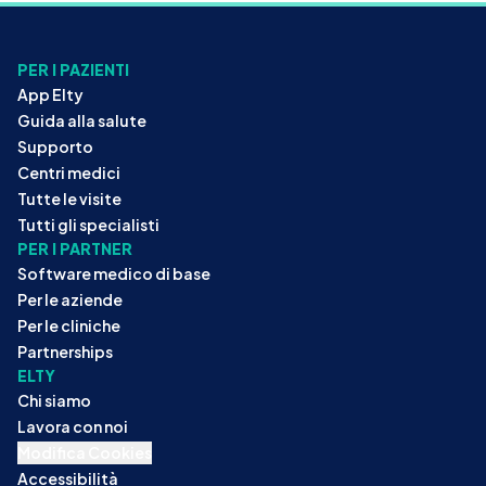
PER I PAZIENTI
App Elty
Guida alla salute
Supporto
Centri medici
Tutte le visite
Tutti gli specialisti
PER I PARTNER
Software medico di base
Per le aziende
Per le cliniche
Partnerships
ELTY
Chi siamo
Lavora con noi
Modifica Cookies
Accessibilità