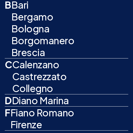
B
Bari
Bergamo
Bologna
Borgomanero
Brescia
C
Calenzano
Castrezzato
Collegno
D
Diano Marina
F
Fiano Romano
Firenze