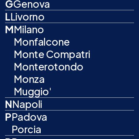
G
Genova
L
Livorno
M
Milano
Monfalcone
Monte Compatri
Monterotondo
Monza
Muggio'
N
Napoli
P
Padova
Porcia