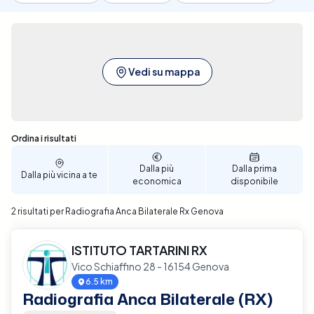
Vedi su mappa
Sono stati trovati 2 risultati
Ordina i risultati
Dalla più
Dalla prima
Dalla più vicina a te
economica
disponibile
2 risultati per Radiografia Anca Bilaterale Rx Genova
ISTITUTO TARTARINI RX
Vico Schiaffino 28 - 16154 Genova
6.5 km
Radiografia Anca Bilaterale (RX)