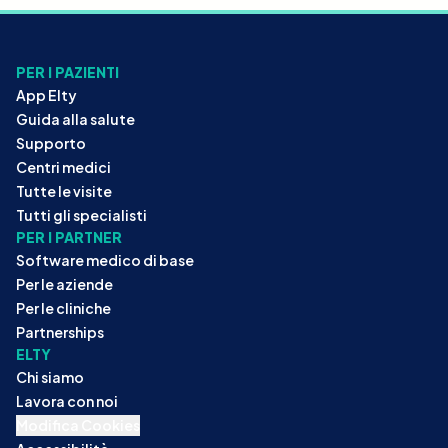
PER I PAZIENTI
App Elty
Guida alla salute
Supporto
Centri medici
Tutte le visite
Tutti gli specialisti
PER I PARTNER
Software medico di base
Per le aziende
Per le cliniche
Partnerships
ELTY
Chi siamo
Lavora con noi
Modifica Cookies