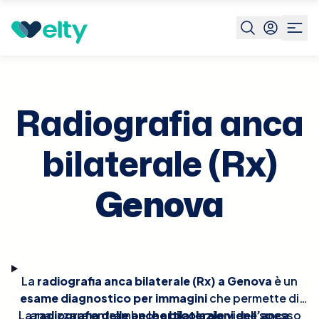
Prenota visita
Radiografia Anca Bilaterale Rx
Genova
Radiografia anca
bilaterale (Rx)
Genova
La
radiografia anca bilaterale (Rx) a Genova
è un
esame diagnostico per immagini
che permette di
La
analizzare entrambe le
radiografia delle anche bilaterale
articolazioni dell’anca
viene spesso