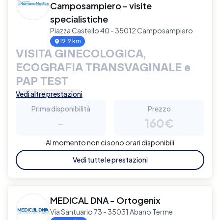
Camposampiero - visite
specialistiche
Piazza Castello 40 - 35012 Camposampiero
19.9 km
VISITA GINECOLOGICA,
ECOGRAFIA TRANSVAGINALE e
PAP TEST
Vedi altre prestazioni
Prima disponibilità
Prezzo
-
160€
Al momento non ci sono orari disponibili
Vedi tutte le prestazioni
MEDICAL DNA - Ortogenix
Via Santuario 73 - 35031 Abano Terme