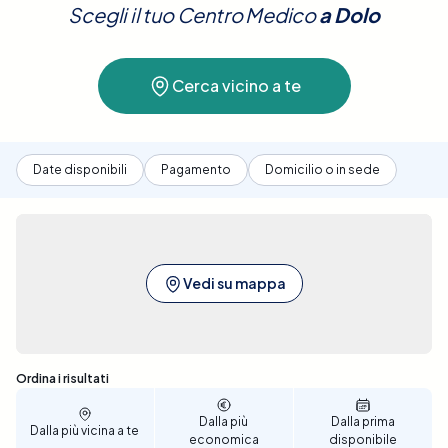
Scegli il tuo Centro Medico
a
Dolo
preferisci.
Prenota ora per un controllo preventivo
anomalie.
efficace a Dolo
.
Cerca vicino a te
Date disponibili
Pagamento
Domicilio o in sede
Vedi su mappa
Sono stati trovati 11 risultati
Ordina i risultati
Dalla più
Dalla prima
Dalla più vicina a te
economica
disponibile