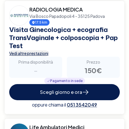
RADIOLOGIA MEDICA
Via Bosco Papadopoli 4 - 35125 Padova
17.5 km
Visita Ginecologica + ecografia
TransVaginale + colposcopia + Pap
Test
Vedi altre prestazioni
Prima disponibilità
Prezzo
-
150€
Pagamento in sede
Scegli giorno e ora
oppure chiama il
051 3542049
Life Ambulatori Medici