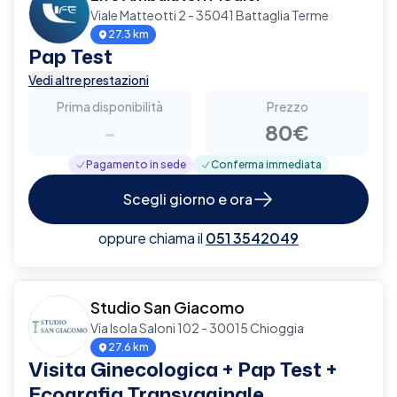
Viale Matteotti 2 - 35041 Battaglia Terme
27.3 km
Pap Test
Vedi altre prestazioni
Prima disponibilità
Prezzo
-
80€
Pagamento in sede
Conferma immediata
Scegli giorno e ora
oppure chiama il
051 3542049
Studio San Giacomo
Via Isola Saloni 102 - 30015 Chioggia
27.6 km
Visita Ginecologica + Pap Test +
Ecografia Transvaginale