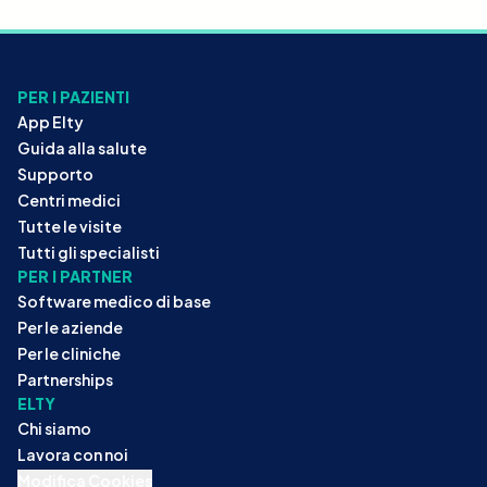
PER I PAZIENTI
App Elty
Guida alla salute
Supporto
Centri medici
Tutte le visite
Tutti gli specialisti
PER I PARTNER
Software medico di base
Per le aziende
Per le cliniche
Partnerships
ELTY
Chi siamo
Lavora con noi
Modifica Cookies