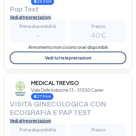
26.0 km
Pap Test
Vedi altre prestazioni
Prima disponibilità
Prezzo
-
40€
Al momento non ci sono orari disponibili
Vedi tutte le prestazioni
MEDICAL TREVISO
Viale Delle Industrie 13 - 31030 Casier
27.9 km
VISITA GINECOLOGICA CON
ECOGRAFIA E PAP TEST
Vedi altre prestazioni
Prima disponibilità
Prezzo