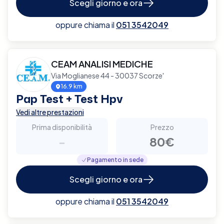
Scegli giorno e ora
oppure chiama il
051 3542049
CEAM ANALISI MEDICHE
Via Moglianese 44 - 30037 Scorze'
16.9 km
Pap Test + Test Hpv
Vedi altre prestazioni
Prima disponibilità
Prezzo
-
80€
Pagamento in sede
Scegli giorno e ora
oppure chiama il
051 3542049