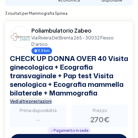
economica
disponibile
3 risultati per Mammografia Spinea
Poliambulatorio Zabeo
Via Riviera Del Brenta 265 - 30032 Fiesso
D'artico
11.9 km
CHECK UP DONNA OVER 40 Visita
ginecologica + Ecografia
transvaginale + Pap test Visita
senologica + Ecografia mammella
bilaterale + Mammografia
Vedi altre prestazioni
Prima disponibilità
Prezzo
-
270€
Pagamento in sede