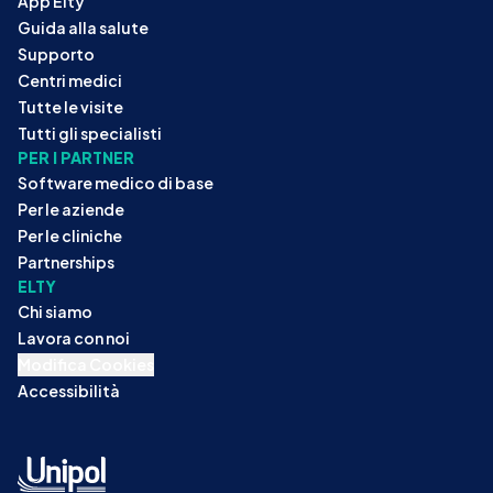
App Elty
Guida alla salute
Supporto
Centri medici
Tutte le visite
Tutti gli specialisti
PER I PARTNER
Software medico di base
Per le aziende
Per le cliniche
Partnerships
ELTY
Chi siamo
Lavora con noi
Modifica Cookies
Accessibilità