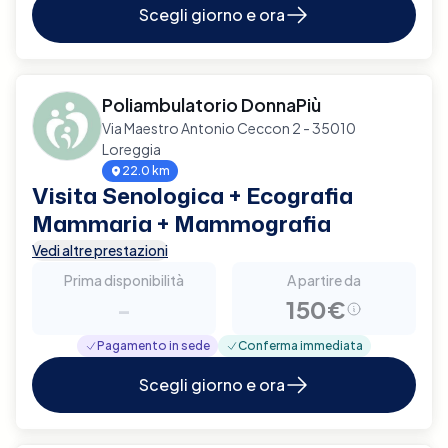
Scegli giorno e ora
Poliambulatorio DonnaPiù
Via Maestro Antonio Ceccon 2 - 35010
Loreggia
22.0 km
Visita Senologica + Ecografia
Mammaria + Mammografia
Vedi altre prestazioni
Prima disponibilità
A partire da
-
150€
Pagamento in sede
Conferma immediata
Scegli giorno e ora