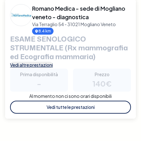
Romano Medica - sede di Mogliano
veneto - diagnostica
Via Terraglio 54 - 31021 Mogliano Veneto
8.4 km
ESAME SENOLOGICO
STRUMENTALE (Rx mammografia
ed Ecografia mammaria)
Vedi altre prestazioni
Prima disponibilità
Prezzo
-
140€
Al momento non ci sono orari disponibili
Vedi tutte le prestazioni