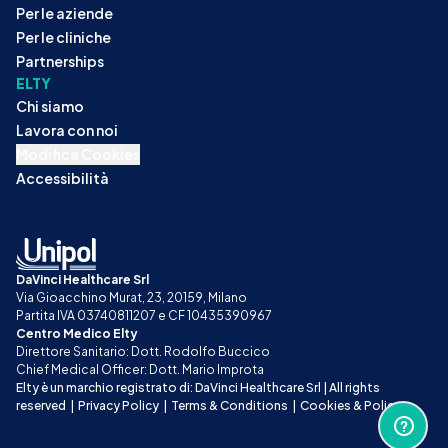
Per le aziende
Per le cliniche
Partnerships
ELTY
Chi siamo
Lavora con noi
Modifica Cookies
Accessibilità
DaVinci Healthcare Srl
Via Gioacchino Murat, 23, 20159, Milano
Partita IVA 03740811207 e CF 10435390967
Centro Medico Elty
Direttore Sanitario: Dott. Rodolfo Buccico
Chief Medical Officer: Dott. Mario Improta
Elty è un marchio registrato di: DaVinci Healthcare Srl | All rights 
reserved
|
Privacy Policy
|
Terms & Conditions
|
Cookies & Policy