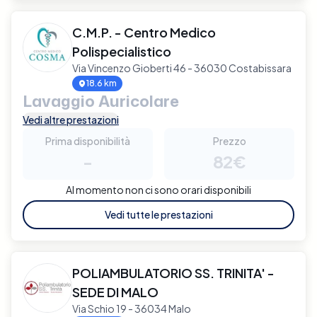
C.M.P. - Centro Medico
Polispecialistico
Via Vincenzo Gioberti 46 - 36030 Costabissara
18.6 km
Lavaggio Auricolare
Vedi altre prestazioni
Prima disponibilità
Prezzo
-
82€
Al momento non ci sono orari disponibili
Vedi tutte le prestazioni
POLIAMBULATORIO SS. TRINITA' -
SEDE DI MALO
Via Schio 19 - 36034 Malo