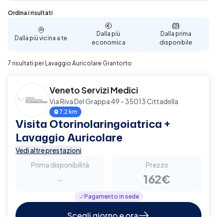
Sono stati trovati 7 risultati
Ordina i risultati
Dalla più
Dalla prima
Dalla più vicina a te
economica
disponibile
7 risultati per Lavaggio Auricolare Grantorto
Veneto Servizi Medici
Via Riva Del Grappa 49 - 35013 Cittadella
7.2 km
Visita Otorinolaringoiatrica +
Lavaggio Auricolare
Vedi altre prestazioni
Prima disponibilità
Prezzo
-
162€
Pagamento in sede
Scegli giorno e ora