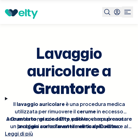
Prenota visita
Lavaggio Auricolare
Grantorto
Lavaggio
auricolare a
Grantorto
Il
lavaggio auricolare
è una procedura medica
utilizzata per rimuovere il
cerume
in eccesso
A
accumulato nel
Grantorto
, grazie a
condotto uditivo
Elty
, puoi trovare e prenotare
, che può causare
un
problemi come l'
lavaggio auricolare
ovattamento dell'udito
nella
clinica più vicina
o
e al
Leggi di più
infezioni
miglior prezzo
. Durante il lavaggio, un medico utilizza una
. Offriamo una piattaforma intuitiva