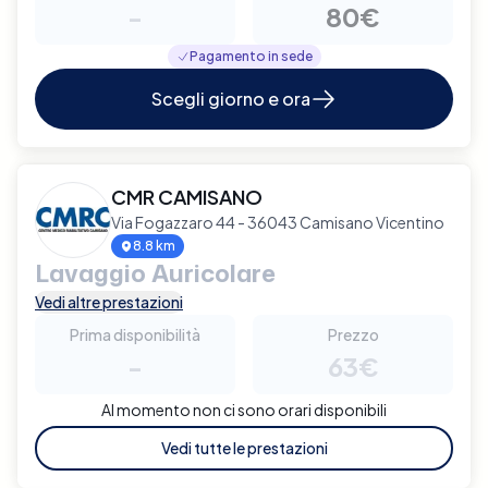
-
80€
Pagamento in sede
Scegli giorno e ora
CMR CAMISANO
Via Fogazzaro 44 - 36043 Camisano Vicentino
8.8 km
Lavaggio Auricolare
Vedi altre prestazioni
Prima disponibilità
Prezzo
-
63€
Al momento non ci sono orari disponibili
Vedi tutte le prestazioni