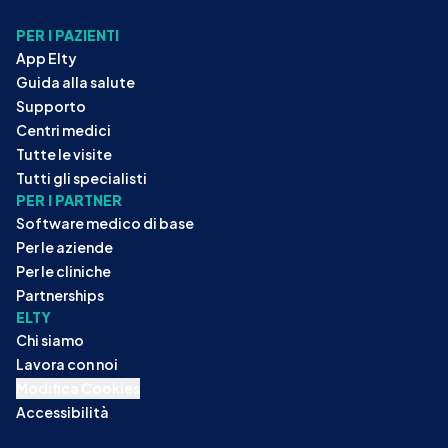
PER I PAZIENTI
App Elty
Guida alla salute
Supporto
Centri medici
Tutte le visite
Tutti gli specialisti
PER I PARTNER
Software medico di base
Per le aziende
Per le cliniche
Partnerships
ELTY
Chi siamo
Lavora con noi
Modifica Cookies
Accessibilità