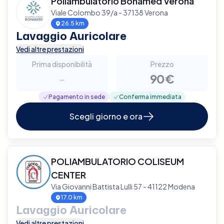
Poliambulatorio Bonamed Verona
Viale Colombo 39/a - 37138 Verona
26.5 km
Lavaggio Auricolare
Vedi altre prestazioni
Prima disponibilità
Prezzo
-
90€
Pagamento in sede
Conferma immediata
Scegli giorno e ora
POLIAMBULATORIO COLISEUM
CENTER
Via Giovanni Battista Lulli 57 - 41122 Modena
17.0 km
Lavaggio Auricolare
Vedi altre prestazioni