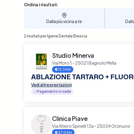
Sono stati trovati 2 risultati
Ordina i risultati
Dalla più vicina a te
Dall
2 risultati per Igiene Dentale Brescia
Studio Minerva
Via Moro 1 - 25021 Bagnolo Mella
12.3 km
ABLAZIONE TARTARO + FLUO
Vedi altre prestazioni
Pagamento in sede
Clinica Piave
Via Altiero Spinelli 13a - 25034 Orzinuovi
27.0 km