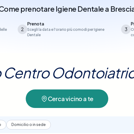
Come prenotare
Igiene Dentale
a
Bresci
Prenota
P
2
3
delle
Scegli la data e l'orario più comodi per Igiene
O
Dentale
c
uo Centro Odontoiatri
Cerca vicino a te
o
Domicilio o in sede