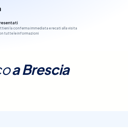
a
resentati
ttieni la conferma immediata e recati alla visita
on tutte le informazioni
co
a
Brescia