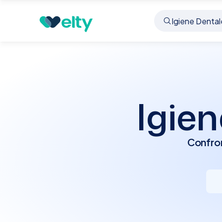
Prenota visita
Igiene Dentale
Brescia
Igie
Confron