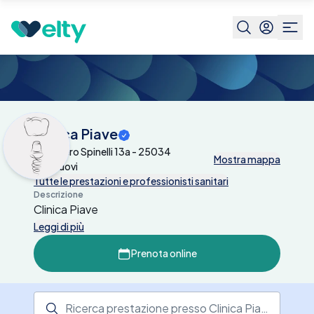
Centri medici
Clinica Piave
Clinica Piave
Via Altiero Spinelli 13a - 25034
Mostra mappa
Orzinuovi
Tutte le prestazioni e professionisti sanitari
Descrizione
Clinica Piave
Leggi di più
Prenota online
Ricerca prestazione presso il centro medico