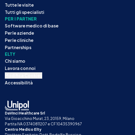
Tutte le visite
Tutti gli specialisti
PER I PARTNER
Software medico di base
Per le aziende
Per le cliniche
Partnerships
ELTY
Chi siamo
Lavora con noi
Modifica Cookies
Accessibilità
DaVinci Healthcare Srl
Via Gioacchino Murat, 23, 20159, Milano
Partita IVA 03740811207 e CF 10435390967
Centro Medico Elty
Direttore Sanitario: Dott. Rodolfo Buccico