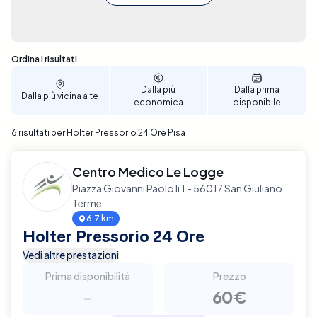
Sono stati trovati 6 risultati
Ordina i risultati
Dalla più
Dalla prima
Dalla più vicina a te
economica
disponibile
6 risultati per Holter Pressorio 24 Ore Pisa
Centro Medico Le Logge
Piazza Giovanni Paolo Ii 1 - 56017 San Giuliano
Terme
6.7 km
Holter Pressorio 24 Ore
Vedi altre prestazioni
Prima disponibilità
Prezzo
-
60€