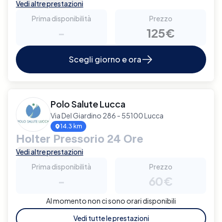
Vedi altre prestazioni
Prima disponibilità
Prezzo
-
125€
Scegli giorno e ora
Polo Salute Lucca
Via Del Giardino 286 - 55100 Lucca
14.3 km
Holter Pressorio 24 Ore
Vedi altre prestazioni
Prima disponibilità
Prezzo
-
60€
Al momento non ci sono orari disponibili
Vedi tutte le prestazioni