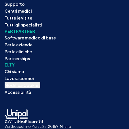
Supporto
Centri medici
Tutte le visite
Tutti gli specialisti
PER I PARTNER
Software medico di base
Per le aziende
Per le cliniche
Partnerships
ELTY
Chi siamo
Lavora con noi
Modifica Cookies
Accessibilità
DaVinci Healthcare Srl
Via Gioacchino Murat, 23, 20159, Milano