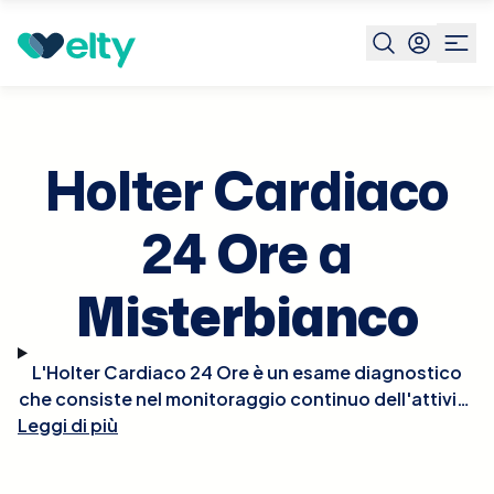
Prenota visita
Holter Cardiaco 24 Ore
Misterbianco
Holter Cardiaco
24 Ore a
Misterbianco
L'Holter Cardiaco 24 Ore è un esame diagnostico
che consiste nel monitoraggio continuo dell'attività
Leggi di più
elettrica del cuore per 24 ore mediante un piccolo
dispositivo portatile. Questo test è particolarmente
utile per rilevare disturbi del ritmo cardiaco che