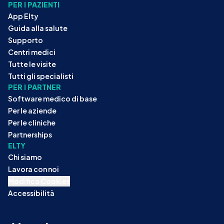
PER I PAZIENTI
App Elty
Guida alla salute
Supporto
Centri medici
Tutte le visite
Tutti gli specialisti
PER I PARTNER
Software medico di base
Per le aziende
Per le cliniche
Partnerships
ELTY
Chi siamo
Lavora con noi
Modifica Cookies
Accessibilità