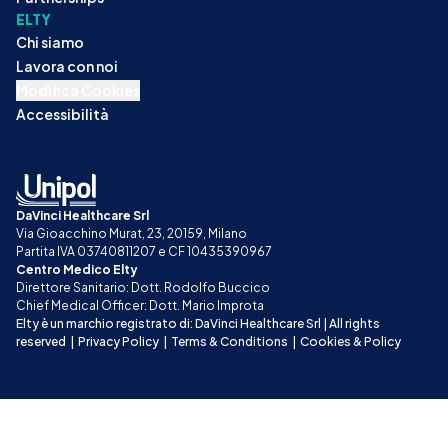
ELTY
Chi siamo
Lavora con noi
Modifica Cookies
Accessibilità
DaVinci Healthcare Srl
Via Gioacchino Murat, 23, 20159, Milano
Partita IVA 03740811207 e CF 10435390967
Centro Medico Elty
Direttore Sanitario: Dott. Rodolfo Buccico
Chief Medical Officer: Dott. Mario Improta
Elty è un marchio registrato di: DaVinci Healthcare Srl | All rights 
reserved
|
Privacy Policy
|
Terms & Conditions
|
Cookies & Policy