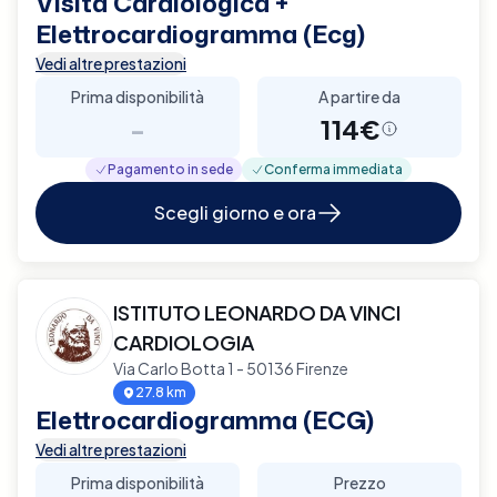
Visita Cardiologica +
Elettrocardiogramma (Ecg)
Vedi altre prestazioni
Prima disponibilità
A partire da
-
114€
Pagamento in sede
Conferma immediata
Scegli giorno e ora
ISTITUTO LEONARDO DA VINCI
CARDIOLOGIA
Via Carlo Botta 1 - 50136 Firenze
27.8 km
Elettrocardiogramma (ECG)
Vedi altre prestazioni
Prima disponibilità
Prezzo