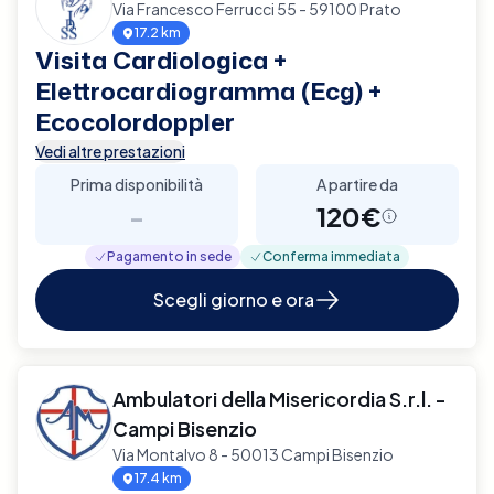
Via Francesco Ferrucci 55 - 59100 Prato
17.2 km
Visita Cardiologica +
Elettrocardiogramma (Ecg) +
Ecocolordoppler
Vedi altre prestazioni
Prima disponibilità
A partire da
-
120€
Pagamento in sede
Conferma immediata
Scegli giorno e ora
Ambulatori della Misericordia S.r.l. -
Campi Bisenzio
Via Montalvo 8 - 50013 Campi Bisenzio
17.4 km