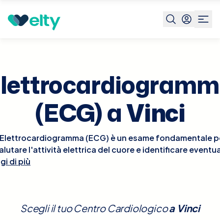
Prenota visita
Elettrocardiogramma Ecg
Vinci
lettrocardiogram
(ECG) a
Vinci
'Elettrocardiogramma (ECG) è un esame fondamentale p
alutare l'attività elettrica del cuore e identificare eventua
gi di più
nomalie cardiache come aritmie, ischemie o infarti. Ques
esame non invasivo, rapido e indolore, viene effettuato
diante l'applicazione di elettrodi sulla pelle del torace, 
registrare l'attività elettrica del cuore durante il suo cicl
Scegli il tuo Centro Cardiologico
a
Vinci
funzionale. Non sono necessarie preparazioni speciali pe