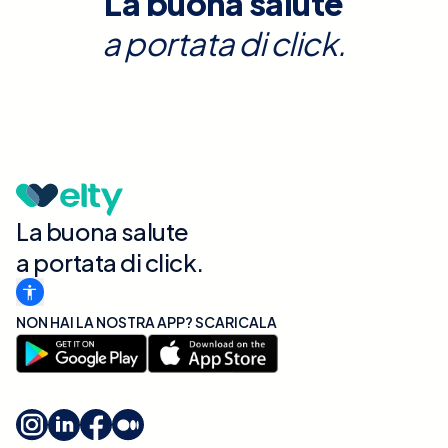
La buona salute
a portata di click.
La buona salute
a portata di click.
NON HAI LA NOSTRA APP? SCARICALA