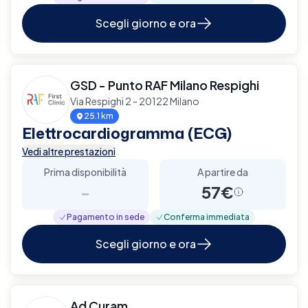
Scegli giorno e ora
GSD - Punto RAF Milano Respighi
Via Respighi 2 - 20122 Milano
25.1 km
Elettrocardiogramma (ECG)
Vedi altre prestazioni
Prima disponibilità
A partire da
-
57€
Pagamento in sede
Conferma immediata
Scegli giorno e ora
Ad Curam