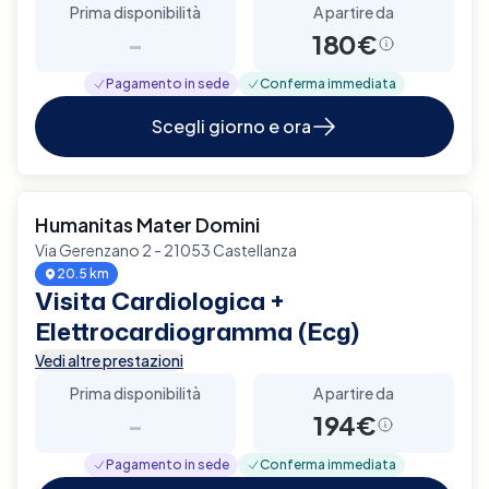
Prima disponibilità
A partire da
-
180€
Pagamento in sede
Conferma immediata
Scegli giorno e ora
Humanitas Mater Domini
Via Gerenzano 2 - 21053 Castellanza
20.5 km
Visita Cardiologica +
Elettrocardiogramma (Ecg)
Vedi altre prestazioni
Prima disponibilità
A partire da
-
194€
Pagamento in sede
Conferma immediata