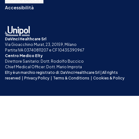
Accessibilità
DaVinci Healthcare Srl
Via Gioacchino Murat, 23, 20159, Milano
Partita IVA 03740811207 e CF 10435390967
Centro Medico Elty
Direttore Sanitario: Dott. Rodolfo Buccico
Chief Medical Officer: Dott. Mario Improta
Elty è un marchio registrato di: DaVinci Healthcare Srl | All rights 
reserved
|
Privacy Policy
|
Terms & Conditions
|
Cookies & Policy