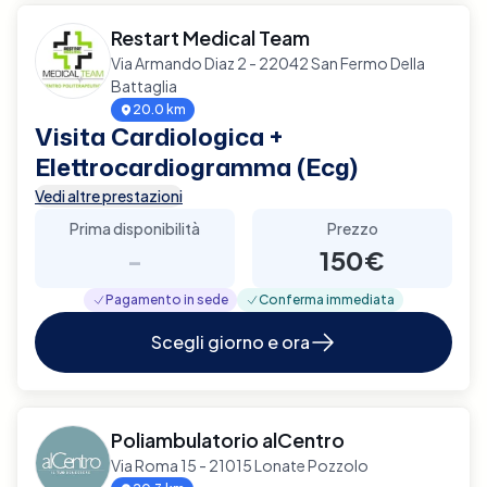
Restart Medical Team
Via Armando Diaz 2 - 22042 San Fermo Della
Battaglia
20.0 km
Visita Cardiologica +
Elettrocardiogramma (Ecg)
Vedi altre prestazioni
Prima disponibilità
Prezzo
-
150€
Pagamento in sede
Conferma immediata
Scegli giorno e ora
Poliambulatorio alCentro
Via Roma 15 - 21015 Lonate Pozzolo