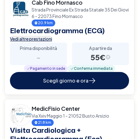
Cab Fino Mornasco
Strada Provinciale Ex Strada Statale 35 Dei Giovi
6 - 22073 Fino Mornasco
20.9 km
Elettrocardiogramma (ECG)
Vedi altre prestazioni
Prima disponibilità
A partire da
-
55€
Pagamento in sede
Conferma immediata
Scegli giorno e ora
MedicFisio Center
Via Xxiv Maggio 1 - 21052 Busto Arsizio
21.8 km
Visita Cardiologica +
Elettrocardiogramma (Ecg)