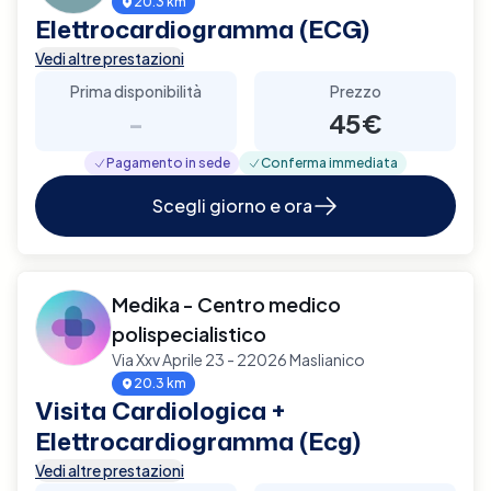
20.3 km
Elettrocardiogramma (ECG)
Vedi altre prestazioni
Prima disponibilità
Prezzo
-
45€
Pagamento in sede
Conferma immediata
Scegli giorno e ora
Medika - Centro medico
polispecialistico
Via Xxv Aprile 23 - 22026 Maslianico
20.3 km
Visita Cardiologica +
Elettrocardiogramma (Ecg)
Vedi altre prestazioni