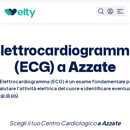
Prenota visita
Elettrocardiogramma Ecg
Azzate
lettrocardiogram
(ECG) a
Azzate
'Elettrocardiogramma (ECG) è un esame fondamentale p
alutare l'attività elettrica del cuore e identificare eventua
gi di più
nomalie cardiache come aritmie, ischemie o infarti. Ques
esame non invasivo, rapido e indolore, viene effettuato
diante l'applicazione di elettrodi sulla pelle del torace, 
registrare l'attività elettrica del cuore durante il suo cicl
Scegli il tuo Centro Cardiologico
a
Azzate
funzionale. Non sono necessarie preparazioni speciali pe