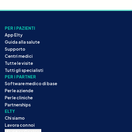
PER I PAZIENTI
App Elty
Guida alla salute
Supporto
Centri medici
Tutte le visite
Tutti gli specialisti
PER I PARTNER
Software medico di base
Per le aziende
Per le cliniche
Partnerships
ELTY
Chi siamo
Lavora con noi
Modifica Cookies