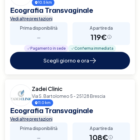
10.5 km
Ecografia Transvaginale
Vedi altre prestazioni
Prima disponibilità
A partire da
-
119€
Pagamento in sede
Conferma immediata
Scegli giorno e ora
Zadei Clinic
Via S. Bartolomeo 5 - 25128 Brescia
11.0 km
Ecografia Transvaginale
Vedi altre prestazioni
Prima disponibilità
A partire da
-
108€