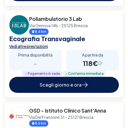
Poliambulatorio 3 Lab
Via Genova 14b - 25125 Brescia
8.4 km
Ecografia Transvaginale
Vedi altre prestazioni
Prima disponibilità
A partire da
-
118€
Pagamento in sede
Conferma immediata
Scegli giorno e ora
GSD - Istituto Clinico Sant'Anna
Via Del Franzone 31 - 25121 Brescia
8.6 km