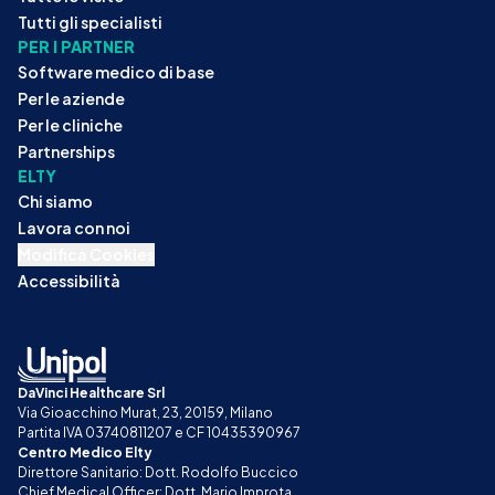
Tutti gli specialisti
PER I PARTNER
Software medico di base
Per le aziende
Per le cliniche
Partnerships
ELTY
Chi siamo
Lavora con noi
Modifica Cookies
Accessibilità
DaVinci Healthcare Srl
Via Gioacchino Murat, 23, 20159, Milano
Partita IVA 03740811207 e CF 10435390967
Centro Medico Elty
Direttore Sanitario: Dott. Rodolfo Buccico
Chief Medical Officer: Dott. Mario Improta