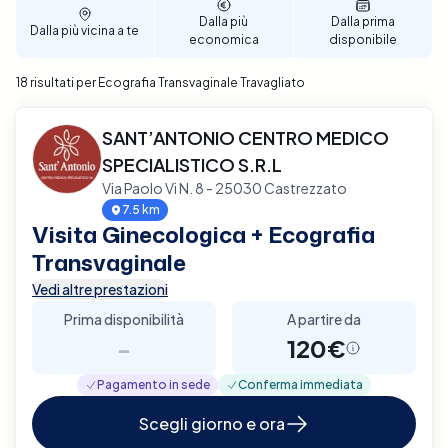
veloce. Prenota ora un'Ecografia Transvaginale a
Dalla più
Dalla prima
Dalla più vicina a te
Travagliato con Elty e prenditi cura della tua salute
economica
disponibile
femminile con efficienza e discrezione.
18 risultati per Ecografia Transvaginale Travagliato
SANT’ANTONIO CENTRO MEDICO
SPECIALISTICO S.R.L
Via Paolo Vi N. 8 - 25030 Castrezzato
7.5 km
Visita Ginecologica + Ecografia
Transvaginale
Vedi altre prestazioni
Prima disponibilità
A partire da
-
120€
Pagamento in sede
Conferma immediata
Scegli giorno e ora