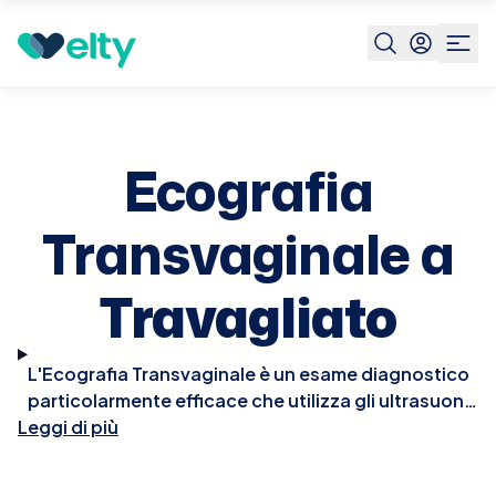
Prenota visita
Ecografia Transvaginale
Travagliato
Ecografia
Transvaginale a
Travagliato
L'Ecografia Transvaginale è un esame diagnostico
particolarmente efficace che utilizza gli ultrasuoni
Leggi di più
per fornire immagini dettagliate degli organi pelvici
femminili, come l'utero, le tube di Falloppio e le
ovaie. Questo tipo di ecografia è essenziale per