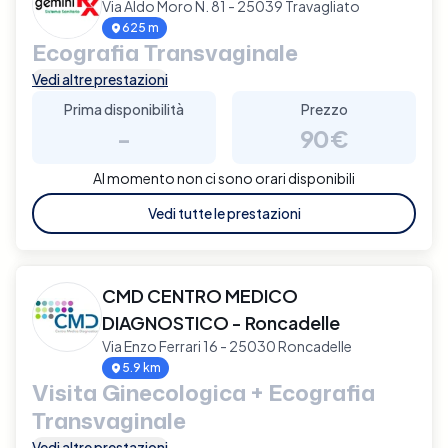
Via Aldo Moro N. 81 - 25039 Travagliato
625 m
Ecografia Transvaginale
Vedi altre prestazioni
Prima disponibilità
Prezzo
-
90€
Al momento non ci sono orari disponibili
Vedi tutte le prestazioni
CMD CENTRO MEDICO
DIAGNOSTICO - Roncadelle
Via Enzo Ferrari 16 - 25030 Roncadelle
5.9 km
Visita Ginecologica + Ecografia
Transvaginale
Vedi altre prestazioni