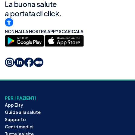
La buona salute
a portata di click.
NON HAI LA NOSTRA APP? SCARICALA
PER I PAZIENTI
App Elty
Guida alla salute
Supporto
Centri medici
Tutte le visite