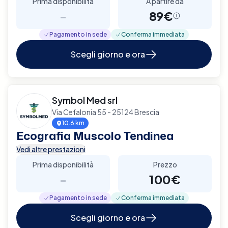
Prima disponibilità
A partire da
-
89€
Pagamento in sede
Conferma immediata
Scegli giorno e ora
Symbol Med srl
Via Cefalonia 55 - 25124 Brescia
10.6 km
Ecografia Muscolo Tendinea
Vedi altre prestazioni
Prima disponibilità
Prezzo
-
100€
Pagamento in sede
Conferma immediata
Scegli giorno e ora