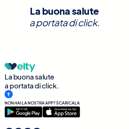
La buona salute
a portata di click.
La buona salute
a portata di click.
NON HAI LA NOSTRA APP? SCARICALA