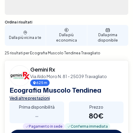
Sono stati trovati 25 risultati
Ordina i risultati
Dalla più
Dalla prima
Dalla più vicina a te
economica
disponibile
25 risultati per Ecografia Muscolo Tendinea Travagliato
Gemini Rx
Via Aldo Moro N. 81 - 25039 Travagliato
625 m
Ecografia Muscolo Tendinea
Vedi altre prestazioni
Prima disponibilità
Prezzo
-
80€
Pagamento in sede
Conferma immediata