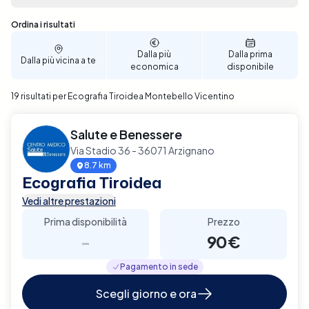
tue esigenze, rendendo la prenotazione semplice e
veloce. Prenota ora un'Ecografia Tiroidea a
Sono stati trovati 19 risultati
Ordina i risultati
Montebello Vicentino con Elty e prenditi cura della
tua salute tiroidea con efficienza e sicurezza.
Dalla più
Dalla prima
Dalla più vicina a te
economica
disponibile
19 risultati per Ecografia Tiroidea Montebello Vicentino
Salute e Benessere
Via Stadio 36 - 36071 Arzignano
8.7 km
Ecografia Tiroidea
Vedi altre prestazioni
Prima disponibilità
Prezzo
-
90€
Pagamento in sede
Scegli giorno e ora