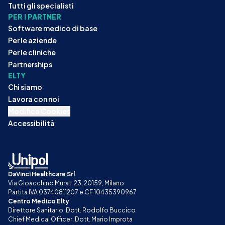
Tutti gli specialisti
PER I PARTNER
Software medico di base
Per le aziende
Per le cliniche
Partnerships
ELTY
Chi siamo
Lavora con noi
Modifica Cookies
Accessibilità
DaVinci Healthcare Srl
Via Gioacchino Murat, 23, 20159, Milano
Partita IVA 03740811207 e CF 10435390967
Centro Medico Elty
Direttore Sanitario: Dott. Rodolfo Buccico
Chief Medical Officer: Dott. Mario Improta