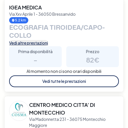
IGEA MEDICA
Via Xxv Aprile 1 - 36050 Bressanvido
5.2 km
ECOGRAFIA TIROIDEA/CAPO-
COLLO
Vedi altre prestazioni
Prima disponibilità
Prezzo
-
82€
Al momento non ci sono orari disponibili
Vedi tutte le prestazioni
CENTRO MEDICO CITTA’ DI
MONTECCHIO
Via Madonnetta 231 - 36075 Montecchio
Maggiore