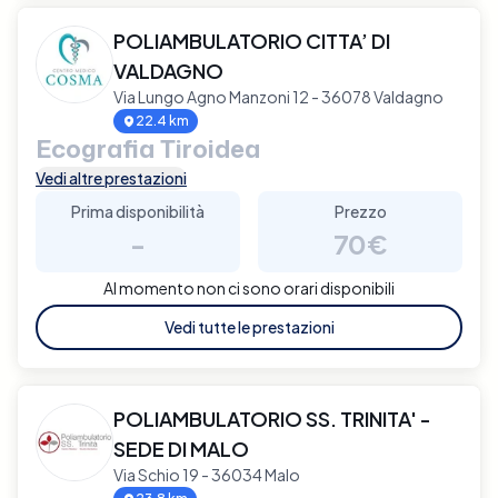
POLIAMBULATORIO CITTA’ DI
VALDAGNO
Via Lungo Agno Manzoni 12 - 36078 Valdagno
22.4 km
Ecografia Tiroidea
Vedi altre prestazioni
Prima disponibilità
Prezzo
-
70€
Al momento non ci sono orari disponibili
Vedi tutte le prestazioni
POLIAMBULATORIO SS. TRINITA' -
SEDE DI MALO
Via Schio 19 - 36034 Malo