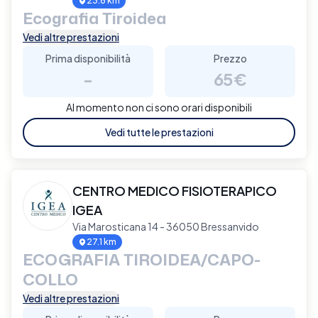
23.8 km
Ecografia Tiroidea
Vedi altre prestazioni
Prima disponibilità
Prezzo
-
65€
Al momento non ci sono orari disponibili
Vedi tutte le prestazioni
CENTRO MEDICO FISIOTERAPICO
IGEA
Via Marosticana 14 - 36050 Bressanvido
27.1 km
ECOGRAFIA TIROIDEA/CAPO-
COLLO
Vedi altre prestazioni