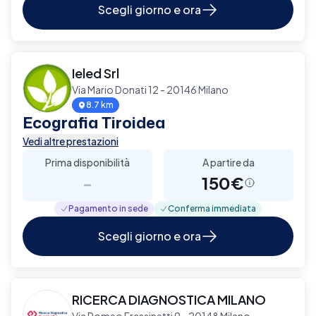
Scegli giorno e ora
Ieled Srl
Via Mario Donati 12 - 20146 Milano
8.7 km
Ecografia Tiroidea
Vedi altre prestazioni
Prima disponibilità
A partire da
-
150€
Pagamento in sede
Conferma immediata
Scegli giorno e ora
RICERCA DIAGNOSTICA MILANO
Via Romeo Frassinetti 9 - 20148 Milano