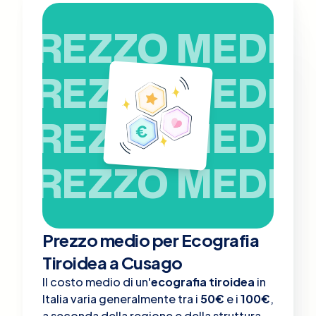
PREZZO MEDIO
PREZZO MEDIO
PREZZO MEDIO
PREZZO MEDIO
Prezzo medio per Ecografia
Tiroidea a Cusago
Il costo medio di un'
ecografia tiroidea
in
Italia varia generalmente tra i
50€
e i
100€
,
a seconda della regione e della struttura