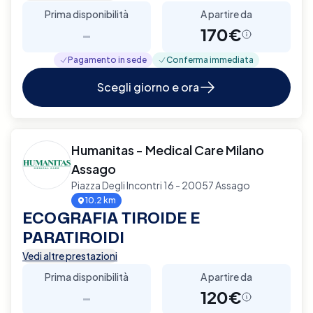
Prima disponibilità
A partire da
-
170€
Pagamento in sede
Conferma immediata
Scegli giorno e ora
Humanitas - Medical Care Milano
Assago
Piazza Degli Incontri 16 - 20057 Assago
10.2 km
ECOGRAFIA TIROIDE E
PARATIROIDI
Vedi altre prestazioni
Prima disponibilità
A partire da
-
120€