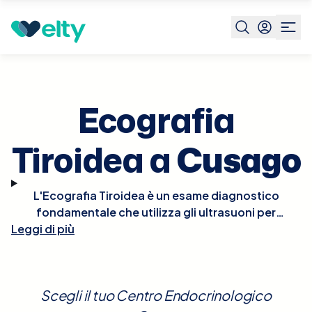
Prenota visita
Ecografia Tiroidea
Cusago
Ecografia
Tiroidea a
Cusago
L'Ecografia Tiroidea è un esame diagnostico
fondamentale che utilizza gli ultrasuoni per
Leggi di più
esaminare la ghiandola tiroidea e identificare
eventuali noduli, ingrossamenti o altre anomalie.
Questo esame è cruciale per valutare il
funzionamento tiroideo e monitorare condizioni
Scegli il tuo Centro Endocrinologico
come il gozzo, le tiroiditi o il cancro alla tiroide. È un