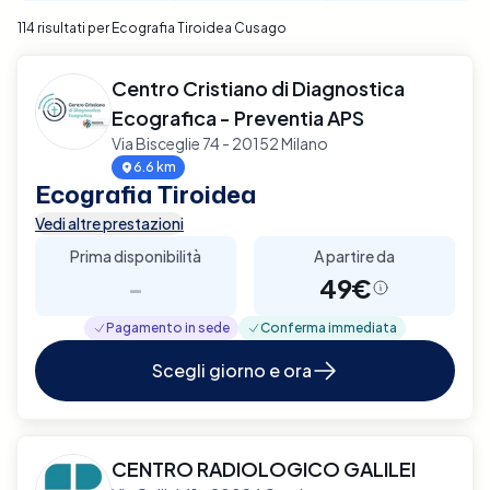
114 risultati per Ecografia Tiroidea Cusago
Centro Cristiano di Diagnostica
Ecografica - Preventia APS
Via Bisceglie 74 - 20152 Milano
6.6 km
Ecografia Tiroidea
Vedi altre prestazioni
Prima disponibilità
A partire da
-
49€
Pagamento in sede
Conferma immediata
Scegli giorno e ora
CENTRO RADIOLOGICO GALILEI