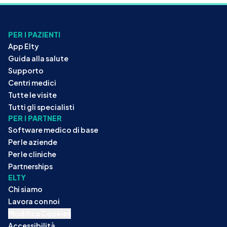
PER I PAZIENTI
App Elty
Guida alla salute
Supporto
Centri medici
Tutte le visite
Tutti gli specialisti
PER I PARTNER
Software medico di base
Per le aziende
Per le cliniche
Partnerships
ELTY
Chi siamo
Lavora con noi
Modifica Cookies
Accessibilità