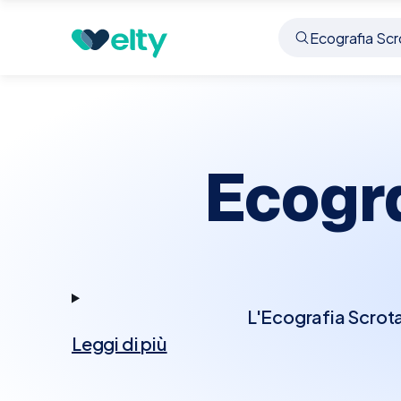
Prenota visita
Ecografia Scrotale
Isola Vicenti
Ecogra
L'Ecografia Scrotal
Leggi di più
esaminare i tessuti a
l'epididimo. Questo e
tumori testicolari o 