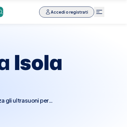
Accedi o registrati
 a
Isola
a gli ultrasuoni per
rutture adiacenti come
 idrocele, varicocele,
lore, che non richiede