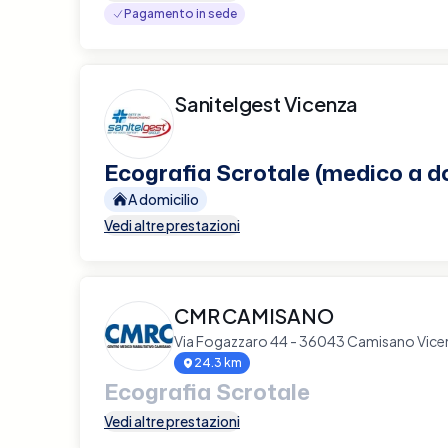
Pagamento in sede
Sanitelgest Vicenza
Ecografia Scrotale (medico a do
A domicilio
Vedi altre prestazioni
CMR CAMISANO
Via Fogazzaro 44 - 36043 Camisano Vice
24.3 km
Ecografia Scrotale
Vedi altre prestazioni