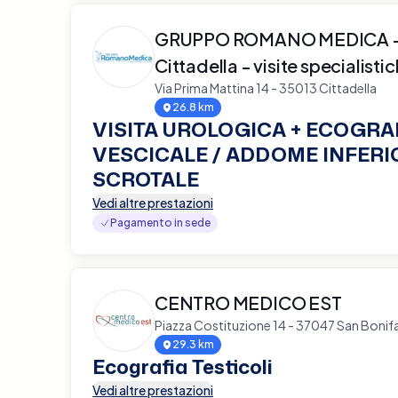
GRUPPO ROMANO MEDICA - 
Cittadella - visite specialisti
Via Prima Mattina 14 - 35013 Cittadella
26.8 km
VISITA UROLOGICA + ECOGRA
VESCICALE / ADDOME INFERI
SCROTALE
Vedi altre prestazioni
Pagamento in sede
CENTRO MEDICO EST
Piazza Costituzione 14 - 37047 San Bonif
29.3 km
Ecografia Testicoli
Vedi altre prestazioni