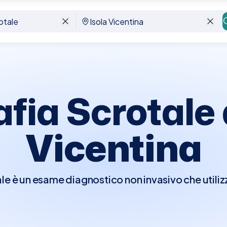
na
fia Scrotale
Vicentina
e è un esame diagnostico non invasivo che utilizz
ll'interno dello scroto, inclusi i testicoli e le st
same è cruciale per identificare condizioni come
altre anomalie scrotali. È un metodo sicuro e indo