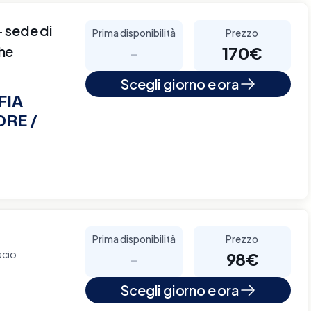
sede di
Prima disponibilità
Prezzo
che
-
170€
Scegli giorno e ora
FIA
ORE /
Prima disponibilità
Prezzo
acio
-
98€
Scegli giorno e ora