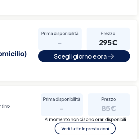
Prima disponibilità
Prezzo
-
295€
micilio)
Scegli giorno e ora
Prima disponibilità
Prezzo
ntino
-
85€
Al momento non ci sono orari disponibili
Vedi tutte le prestazioni