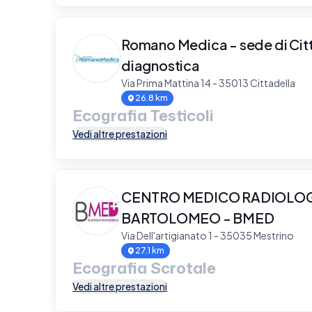
Romano Medica - sede di Citt
diagnostica
Via Prima Mattina 14 - 35013 Cittadella
26.8 km
Ecografia Testicoli
Vedi altre prestazioni
CENTRO MEDICO RADIOLO
BARTOLOMEO - BMED
Via Dell'artigianato 1 - 35035 Mestrino
27.1 km
Ecografia Scrotale
Vedi altre prestazioni