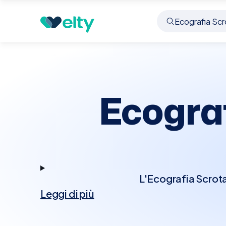
Prenota visita
Ecografia Scrotale
Abano Term
Ecograf
L'Ecografia Scrotal
Leggi di più
esaminare i tessuti a
l'epididimo. Questo e
tumori testicolari o 