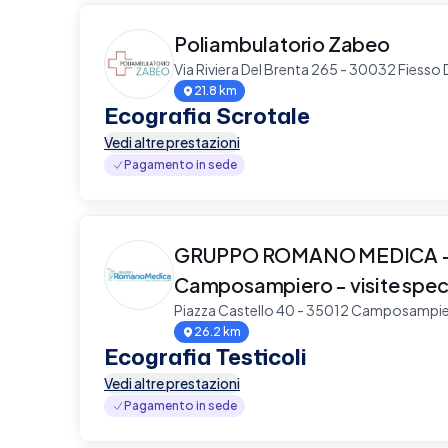
Poliambulatorio Zabeo
Via Riviera Del Brenta 265 - 30032 Fiesso 
21.8 km
Ecografia Scrotale
Vedi altre prestazioni
Pagamento in sede
GRUPPO ROMANO MEDICA - 
Camposampiero - visite speci
Piazza Castello 40 - 35012 Camposampi
26.2 km
Ecografia Testicoli
Vedi altre prestazioni
Pagamento in sede