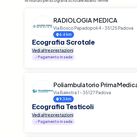
14 risultati per Ecografia Scrotale Abano Terme
RADIOLOGIA MEDICA
Via Bosco Papadopoli 4 - 35125 Padova
6.4 km
Ecografia Scrotale
Vedi altre prestazioni
Pagamento in sede
Poliambulatorio PrimaMedic
Via Balestra 1 - 35127 Padova
9.3 km
Ecografia Testicoli
Vedi altre prestazioni
Pagamento in sede