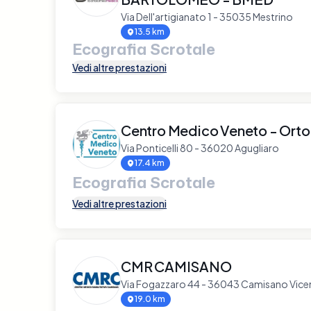
Via Dell'artigianato 1 - 35035 Mestrino
13.5 km
Ecografia Scrotale
Vedi altre prestazioni
Centro Medico Veneto - Ort
Via Ponticelli 80 - 36020 Agugliaro
17.4 km
Ecografia Scrotale
Vedi altre prestazioni
CMR CAMISANO
Via Fogazzaro 44 - 36043 Camisano Vice
19.0 km