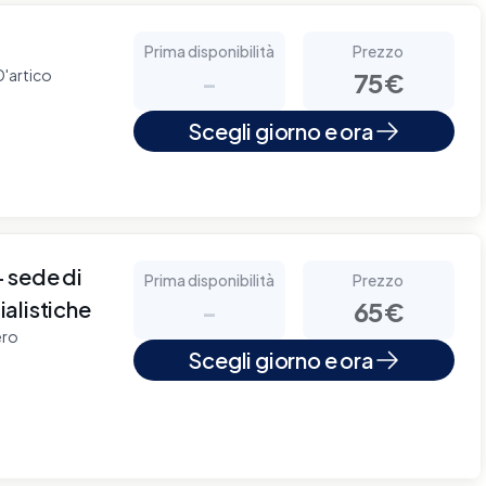
Prima disponibilità
Prezzo
D'artico
-
75€
Scegli giorno e ora
sede di
Prima disponibilità
Prezzo
alistiche
-
65€
ero
Scegli giorno e ora