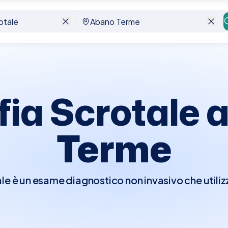
e
ia Scrotale 
Terme
e è un esame diagnostico non invasivo che utilizz
ll'interno dello scroto, inclusi i testicoli e le st
same è cruciale per identificare condizioni come
altre anomalie scrotali. È un metodo sicuro e indo