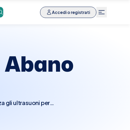
Accedi o registrati
a
Abano
a gli ultrasuoni per
rutture adiacenti come
 idrocele, varicocele,
lore, che non richiede