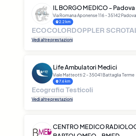
IL BORGO MEDICO - Padova F
Via Romana Aponense 116 - 35142 Padov
2.2 km
ECOCOLORDOPPLER SCROTA
Vedi altre prestazioni
Life Ambulatori Medici
Viale Matteotti 2 - 35041 Battaglia Terme
7.6 km
Ecografia Testicoli
Vedi altre prestazioni
CENTRO MEDICO RADIOLO
BARTOLOMEO - BMED