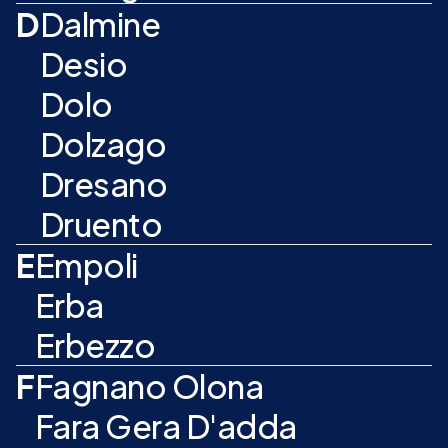
D
Dalmine
Desio
Dolo
Dolzago
Dresano
Druento
E
Empoli
Erba
Erbezzo
F
Fagnano Olona
Fara Gera D'adda