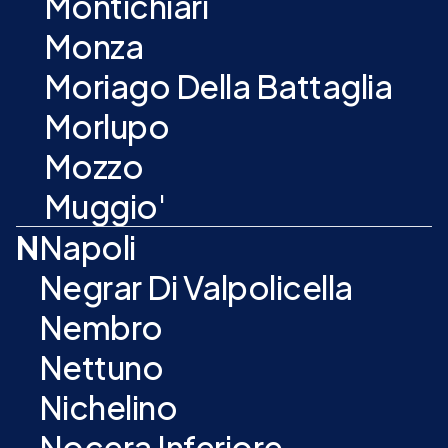
Montichiari
Monza
Moriago Della Battaglia
Morlupo
Mozzo
Muggio'
N
Napoli
Negrar Di Valpolicella
Nembro
Nettuno
Nichelino
Nocera Inferiore