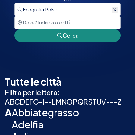
Cerca
Tutte le città
Filtra per lettera:
A
B
C
D
E
F
G
-
I
-
-
L
M
N
O
P
Q
R
S
T
U
V
-
-
-
Z
A
Abbiategrasso
Adelfia