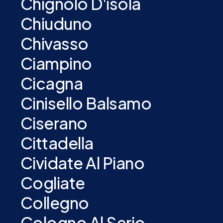
Chignolo D'isola
Chiuduno
Chivasso
Ciampino
Cicagna
Cinisello Balsamo
Ciserano
Cittadella
Cividate Al Piano
Cogliate
Collegno
Cologno Al Serio