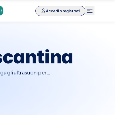
Accedi o registrati
scantina
a gli ultrasuoni per
sanguigni. Questo tipo di
iti, sindrome del tunnel
e preparazioni speciali,
escantina, Elty rende
cliniche convenzionate.