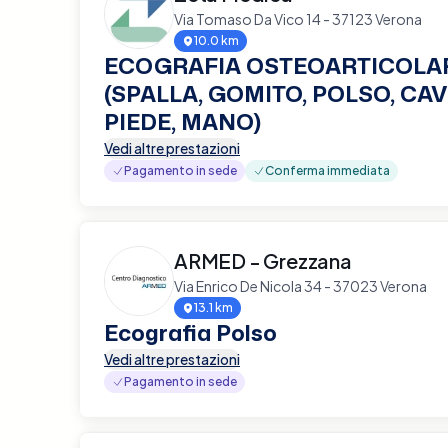
Via Tomaso Da Vico 14 - 37123 Verona
10.0 km
ECOGRAFIA OSTEOARTICOLA
(SPALLA, GOMITO, POLSO, CAV
PIEDE, MANO)
Vedi altre prestazioni
Pagamento in sede
Conferma immediata
ARMED - Grezzana
Via Enrico De Nicola 34 - 37023 Verona
13.1 km
Ecografia Polso
Vedi altre prestazioni
Pagamento in sede