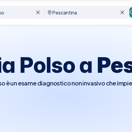
ia Polso a
Pe
so è un esame diagnostico non invasivo che impieg
el polso, inclusi tendini, legamenti, nervi e vasi 
ente utile per identificare condizioni come tendin
 tendinee. L'esame è rapido, indolore e non richied
 una diagnosi accurata immediato e comodo.A P
notare un'Ecografia del Polso presso le migliori 