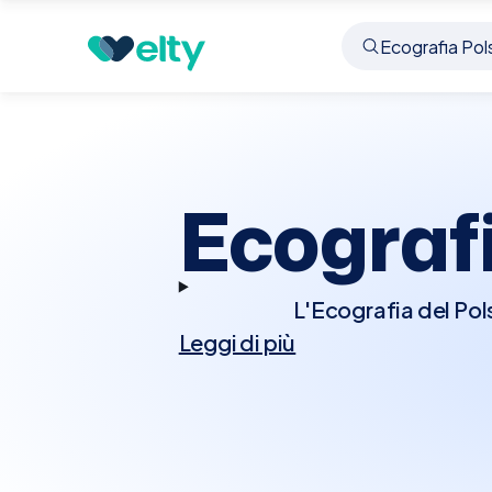
Prenota visita
Ecografia Polso
Pescantina
Ecograf
L'Ecografia del Pol
Leggi di più
esaminare le strutture d
ecografia è particolarm
carpale o altre lesioni
rendendo l'accesso a
semplice trovare e pre