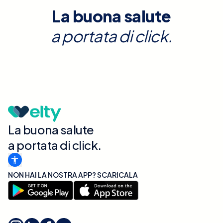
La buona salute
a portata di click.
La buona salute
a portata di click.
NON HAI LA NOSTRA APP? SCARICALA