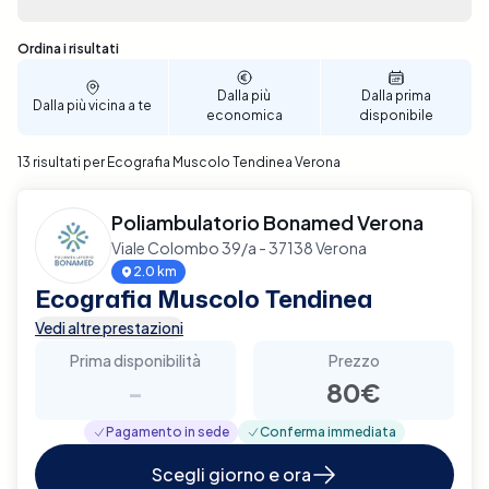
Sono stati trovati 13 risultati
Ordina i risultati
Dalla più
Dalla prima
Dalla più vicina a te
economica
disponibile
13 risultati per Ecografia Muscolo Tendinea Verona
Poliambulatorio Bonamed Verona
Viale Colombo 39/a - 37138 Verona
2.0 km
Ecografia Muscolo Tendinea
Vedi altre prestazioni
Prima disponibilità
Prezzo
-
80€
Pagamento in sede
Conferma immediata
Scegli giorno e ora