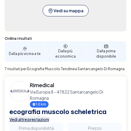
Vedi su mappa
Sono stati trovati 7 risultati
Ordina i risultati
Dalla più
Dalla prima
Dalla più vicina a te
economica
disponibile
7 risultati per Ecografia Muscolo Tendinea Santarcangelo Di Romagna
Rimedical
Via Europa 8 - 47822 Santarcangelo Di
Romagna
1.0 km
ecografia muscolo scheletrica
Vedi altre prestazioni
Prima disponibilità
Prezzo