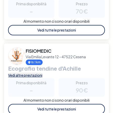
Prima disponibilità
Prezzo
-
70€
Al momento non ci sono orari disponibili
Vedi tutte le prestazioni
FISIOMEDIC
Via Emilia Levante 12 - 47522 Cesena
16.1 km
Ecografia tendine d'Achille
Vedi altre prestazioni
Prima disponibilità
Prezzo
-
90€
Al momento non ci sono orari disponibili
Vedi tutte le prestazioni