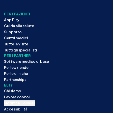
PER I PAZIENTI
App Elty
Guida alla salute
Supporto
Centri medici
Tutte le visite
Tutti gli specialisti
PER I PARTNER
Software medico di base
Per le aziende
Per le cliniche
Partnerships
ELTY
Chi siamo
Lavora con noi
Modifica Cookies
Accessibilità