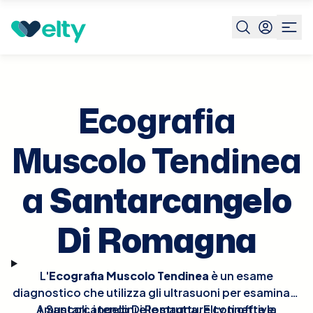
Prenota visita
Ecografia Muscolo Tendinea
Santarcang
Di
Romagna
Ecografia
Muscolo Tendinea
a
Santarcangelo
Di Romagna
L'
Ecografia Muscolo Tendinea
è un esame
diagnostico che utilizza gli ultrasuoni per esaminare
A Santarcangelo Di Romagna, Elty ti offre la
i muscoli, i tendini e le strutture connettive