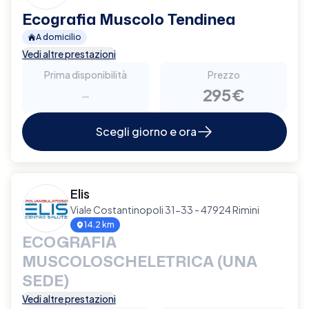
Ecografia Muscolo Tendinea
A domicilio
Vedi altre prestazioni
Prima disponibilità
Prezzo
-
295€
Scegli giorno e ora
Elis
Viale Costantinopoli 31-33 - 47924 Rimini
14.2 km
ECOGRAFIA
MUSCOLOSCHELETRICA (UNA
SEDE)
Vedi altre prestazioni