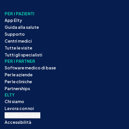
PER I PAZIENTI
App Elty
Guida alla salute
Supporto
Centri medici
Tutte le visite
Tutti gli specialisti
PER I PARTNER
Software medico di base
Per le aziende
Per le cliniche
Partnerships
ELTY
Chi siamo
Lavora con noi
Modifica Cookies
Accessibilità