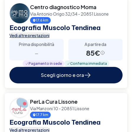
Centro diagnostico Moma
Via Antonio Origo 32/34 - 20851 Lissone
17.6 km
Ecografia Muscolo Tendinea
Vedi altre prestazioni
Prima disponibilità
A partire da
-
85€
Pagamento in sede
Conferma immediata
Scegli giorno e ora
PerLa Cura Lissone
Via Manzoni 10 - 20851 Lissone
17.7 km
Ecografia Muscolo Tendinea
Vedi altre prestazioni