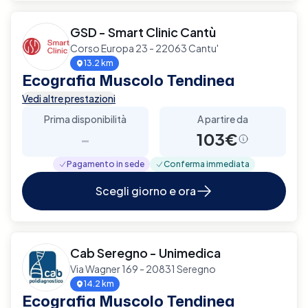
GSD - Smart Clinic Cantù
Corso Europa 23 - 22063 Cantu'
13.2 km
Ecografia Muscolo Tendinea
Vedi altre prestazioni
Prima disponibilità
A partire da
-
103€
Pagamento in sede
Conferma immediata
Scegli giorno e ora
Cab Seregno - Unimedica
Via Wagner 169 - 20831 Seregno
14.2 km
Ecografia Muscolo Tendinea