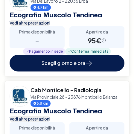
Via Del Lavoro 2 - 22036 Erba
4.7 km
Ecografia Muscolo Tendinea
Vedi altre prestazioni
Prima disponibilità
A partire da
-
95€
Pagamento in sede
Conferma immediata
Scegli giorno e ora
Cab Monticello - Radiologia
Via Provinciale 28 - 23876 Monticello Brianza
6.8 km
Ecografia Muscolo Tendinea
Vedi altre prestazioni
Prima disponibilità
A partire da