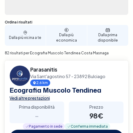
Sono stati trovati 82 risultati
Ordina i risultati
Dalla più
Dalla prima
Dalla più vicina a te
economica
disponibile
82 risultati per Ecografia Muscolo Tendinea Costa Masnaga
Parasanitis
Via Sant'agostino 57 - 23892 Bulciago
2.6 km
Ecografia Muscolo Tendinea
Vedi altre prestazioni
Prima disponibilità
Prezzo
-
98€
Pagamento in sede
Conferma immediata