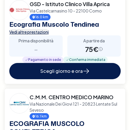
GSD - Istituto Clinico Villa Aprica
Via Castelcarnasino 10 - 22100 Como
16.0 km
Ecografia Muscolo Tendinea
Vedi altre prestazioni
Prima disponibilità
A partire da
-
75€
Pagamento in sede
Conferma immediata
Scegli giorno e ora
C.M.M. CENTRO MEDICO MARINO
Via Nazionale Dei Giovi 121 - 20823 Lentate Sul
Seveso
16.1 km
ECOGRAFIA MUSCOLO