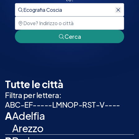
Cerca
Tutte le città
Filtra per lettera:
A
B
C
-
E
F
-
-
-
-
-
L
M
N
O
P
-
R
S
T
-
V
-
-
-
-
A
Adelfia
Arezzo