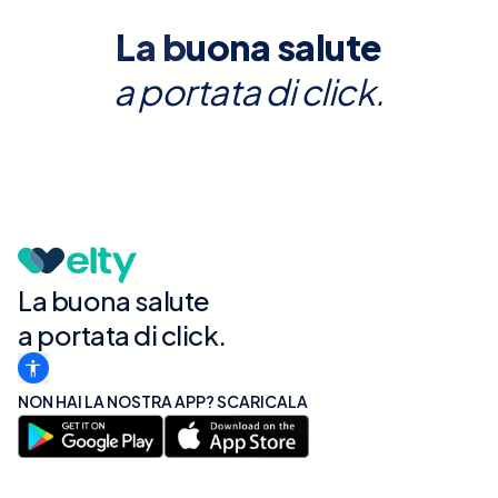
La buona salute
a portata di click.
La buona salute
a portata di click.
NON HAI LA NOSTRA APP? SCARICALA