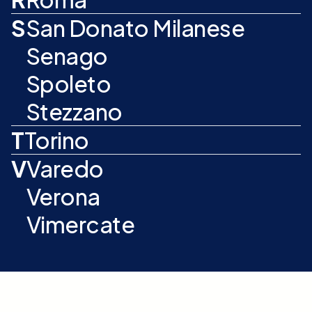
S
San Donato Milanese
Senago
Spoleto
Stezzano
T
Torino
V
Varedo
Verona
Vimercate