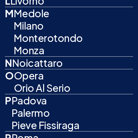
L
Livorno
M
Medole
Milano
Monterotondo
Monza
N
Noicattaro
O
Opera
Orio Al Serio
P
Padova
Palermo
Pieve Fissiraga
R
Roma