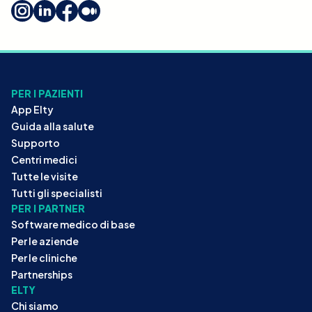
PER I PAZIENTI
App Elty
Guida alla salute
Supporto
Centri medici
Tutte le visite
Tutti gli specialisti
PER I PARTNER
Software medico di base
Per le aziende
Per le cliniche
Partnerships
ELTY
Chi siamo