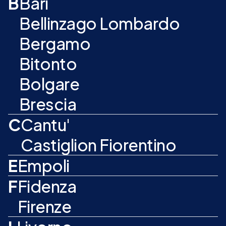
B
Bari
Bellinzago Lombardo
Bergamo
Bitonto
Bolgare
Brescia
C
Cantu'
Castiglion Fiorentino
E
Empoli
F
Fidenza
Firenze