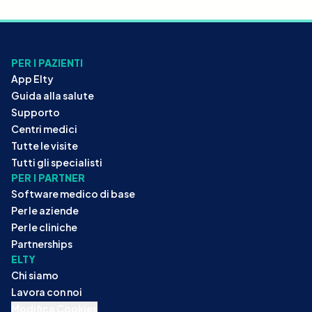
PER I PAZIENTI
App Elty
Guida alla salute
Supporto
Centri medici
Tutte le visite
Tutti gli specialisti
PER I PARTNER
Software medico di base
Per le aziende
Per le cliniche
Partnerships
ELTY
Chi siamo
Lavora con noi
Modifica Cookies