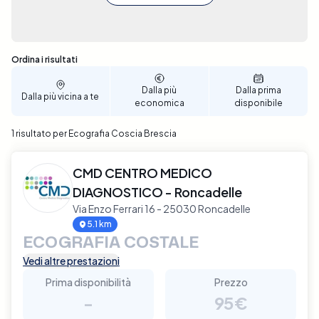
Sono stati trovati 1 risultati
Ordina i risultati
Dalla più
Dalla prima
Dalla più vicina a te
economica
disponibile
1 risultato per Ecografia Coscia Brescia
CMD CENTRO MEDICO
DIAGNOSTICO - Roncadelle
Via Enzo Ferrari 16 - 25030 Roncadelle
5.1 km
ECOGRAFIA COSTALE
Vedi altre prestazioni
Prima disponibilità
Prezzo
-
95€