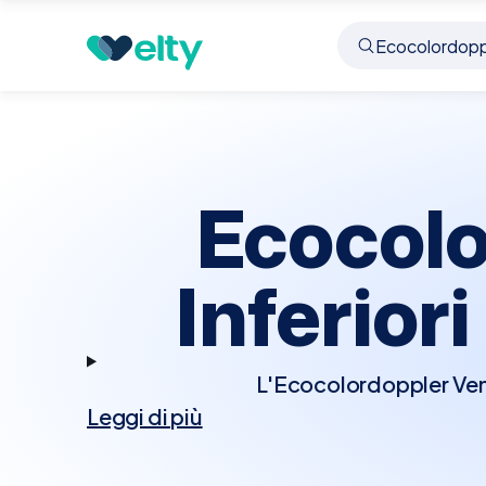
Prenota visita
Ecocolordoppler Venoso Arti Infer
Ecocolo
Inferiori
L'Ecocolordoppler Veno
Leggi di più
utilizza ultrasuoni per 
Questo test è essenzi
patologie venose. L