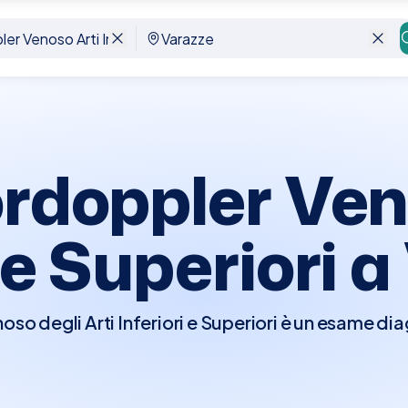
iori E Superiori
Varazze
rdoppler Ven
 e Superiori a
so degli Arti Inferiori e Superiori è un esame d
analizzare il flusso sanguigno nelle vene sia delle
ale per identificare condizioni come trombosi v
'esame è non invasivo e non richiede preparazioni