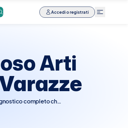
Accedi o registrati
oso Arti
Varazze
iagnostico completo che
 braccia che delle gambe.
enosa profonda e altre
 particolari, se non