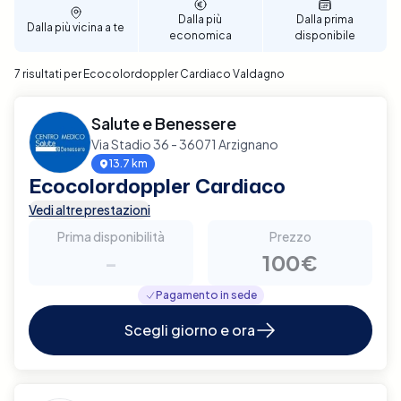
affidabile e di qualità.
Dalla più
Dalla prima
Dalla più vicina a te
economica
disponibile
7 risultati per Ecocolordoppler Cardiaco Valdagno
Salute e Benessere
Via Stadio 36 - 36071 Arzignano
13.7 km
Ecocolordoppler Cardiaco
Vedi altre prestazioni
Prima disponibilità
Prezzo
-
100€
Pagamento in sede
Scegli giorno e ora