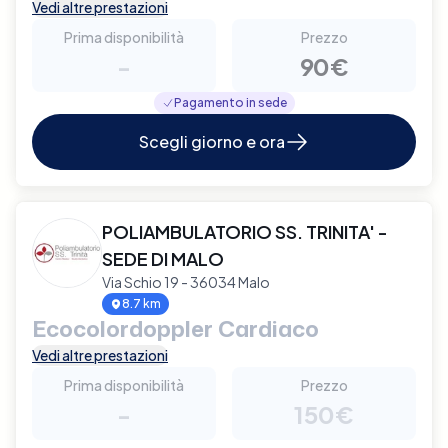
Vedi altre prestazioni
Prima disponibilità
Prezzo
-
90€
Pagamento in sede
Scegli giorno e ora
POLIAMBULATORIO SS. TRINITA' -
SEDE DI MALO
Via Schio 19 - 36034 Malo
8.7 km
Ecocolordoppler Cardiaco
Vedi altre prestazioni
Prima disponibilità
Prezzo
-
150€