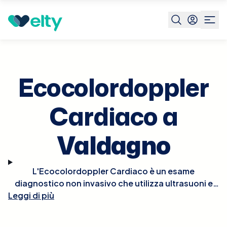
Prenota visita
Ecocolordoppler Cardiaco
Valdagno
Ecocolordoppler
Cardiaco a
Valdagno
L'Ecocolordoppler Cardiaco è un esame
diagnostico non invasivo che utilizza ultrasuoni e
tecnologia Doppler per visualizzare in tempo reale le
Leggi di più
strutture e la funzionalità del cuore. Questo esame
permette di osservare il flusso del sangue