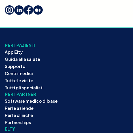
PER I PAZIENTI
App Elty
Guida alla salute
Supporto
Centri medici
Tutte le visite
Tutti gli specialisti
PER I PARTNER
Software medico di base
Per le aziende
Per le cliniche
Partnerships
ELTY