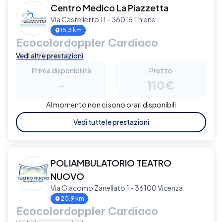
Centro Medico La Piazzetta
Via Castelletto 11 - 36016 Thiene
15.3 km
Ecocolordoppler Cardiaco
Vedi altre prestazioni
Prima disponibilità
Prezzo
-
110€
Al momento non ci sono orari disponibili
Vedi tutte le prestazioni
POLIAMBULATORIO TEATRO
NUOVO
Via Giacomo Zanellato 1 - 36100 Vicenza
20.9 km
Ecocolordoppler Cardiaco