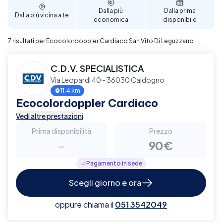
servizio affidabile e di qualità.
Dalla più
Dalla prima
Dalla più vicina a te
economica
disponibile
7 risultati per Ecocolordoppler Cardiaco San Vito Di Leguzzano
C.D.V. SPECIALISTICA
Via Leopardi 40 - 36030 Caldogno
11.4 km
Ecocolordoppler Cardiaco
Vedi altre prestazioni
Prima disponibilità
Prezzo
-
90€
Pagamento in sede
Scegli giorno e ora
oppure chiama il
051 3542049