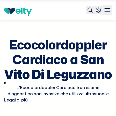
Prenota visita
Ecocolordoppler Cardiaco
San Vito Di
Leguzzano
Ecocolordoppler
Cardiaco a
San
Vito Di Leguzzano
L'Ecocolordoppler Cardiaco è un esame
diagnostico non invasivo che utilizza ultrasuoni e
tecnologia Doppler per visualizzare in tempo reale le
Leggi di più
strutture e la funzionalità del cuore. Questo esame
permette di osservare il flusso del sangue