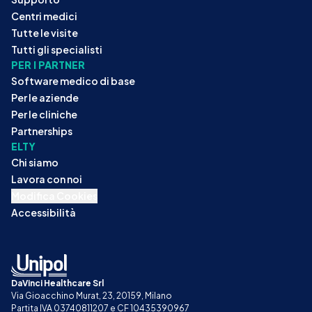
Centri medici
Tutte le visite
Tutti gli specialisti
PER I PARTNER
Software medico di base
Per le aziende
Per le cliniche
Partnerships
ELTY
Chi siamo
Lavora con noi
Modifica Cookies
Accessibilità
DaVinci Healthcare Srl
Via Gioacchino Murat, 23, 20159, Milano
Partita IVA 03740811207 e CF 10435390967