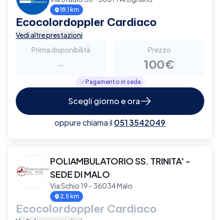
18.1 km
Ecocolordoppler Cardiaco
Vedi altre prestazioni
Prima disponibilità
Prezzo
-
100€
Pagamento in sede
Scegli giorno e ora
oppure chiama il
051 3542049
POLIAMBULATORIO SS. TRINITA' -
SEDE DI MALO
Via Schio 19 - 36034 Malo
2.5 km
Ecocolordoppler Cardiaco