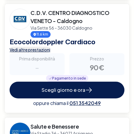
C.D.V. CENTRO DIAGNOSTICO
VENETO - Caldogno
Via Sette 56 - 36030 Caldogno
11.6 km
Ecocolordoppler Cardiaco
Vedi altre prestazioni
Prima disponibilità
Prezzo
-
90€
Pagamento in sede
Scegli giorno e ora
oppure chiama il
051 3542049
Salute e Benessere
Via Stadio 36 - 36071 Arzignano