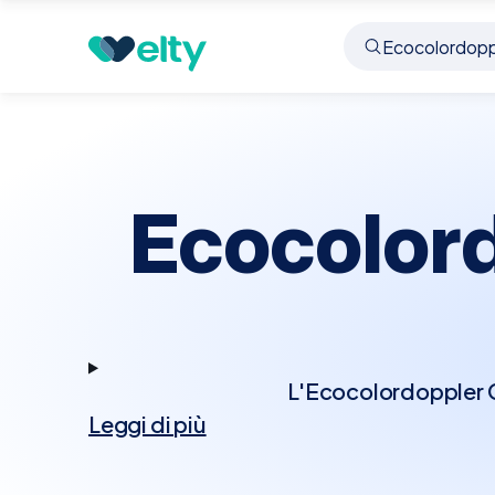
Prenota visita
Ecocolordoppler Cardiaco
San 
Ecocolor
L'Ecocolordoppler Ca
Leggi di più
tecnologia Doppler p
Questo esame permett
cardiache, rappresenta