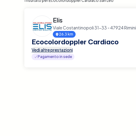
1 risultato per Ecocolordoppler Cardiaco San Leo
Elis
Viale Costantinopoli 31-33 - 47924 Rimini
26.3 km
Ecocolordoppler Cardiaco
Vedi altre prestazioni
Pagamento in sede