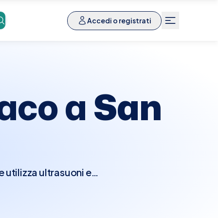
Accedi o registrati
iaco a
San
utilizza ultrasuoni e
nzionalità del cuore.
e camere e le valvole
seconda della direzione