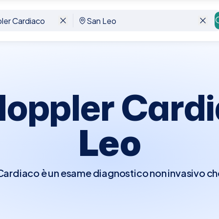
Leo
doppler Card
Leo
rdiaco è un esame diagnostico non invasivo che 
er visualizzare in tempo reale le strutture e la fu
e di osservare il flusso del sangue attraverso l
ndo il movimento del sangue in colori diversi a 