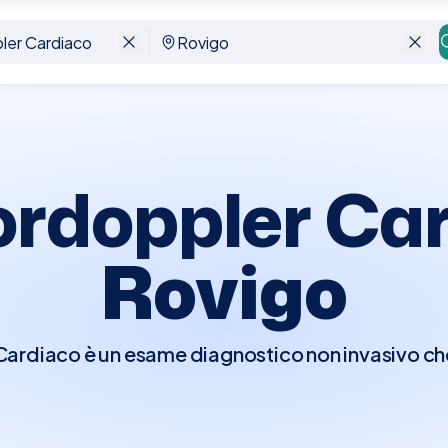
go
ordoppler Car
Rovigo
rdiaco è un esame diagnostico non invasivo che 
er visualizzare in tempo reale le strutture e la fu
e di osservare il flusso del sangue attraverso l
ndo il movimento del sangue in colori diversi a 