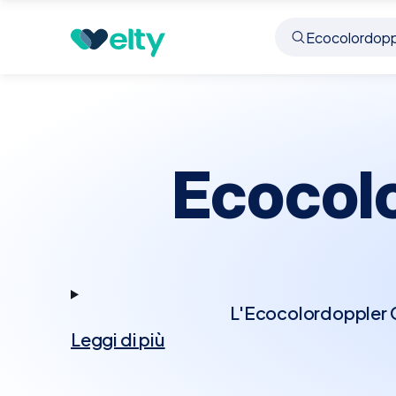
Prenota visita
Ecocolordoppler Cardiaco
Rovi
Ecocol
L'Ecocolordoppler Ca
Leggi di più
tecnologia Doppler p
Questo esame permett
cardiache, rappresenta