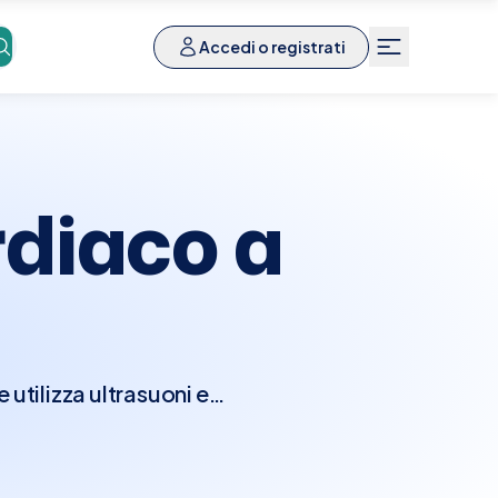
Accedi o registrati
diaco a
utilizza ultrasuoni e
nzionalità del cuore.
e camere e le valvole
seconda della direzione