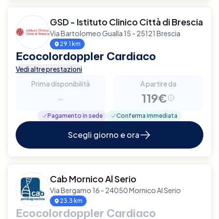
GSD - Istituto Clinico Città di Brescia
Via Bartolomeo Gualla 15 - 25121 Brescia
29.1 km
Ecocolordoppler Cardiaco
Vedi altre prestazioni
Prima disponibilità
A partire da
-
119€
Pagamento in sede
Conferma immediata
Scegli giorno e ora
Cab Mornico Al Serio
Via Bergamo 16 - 24050 Mornico Al Serio
23.3 km
Ecocolordoppler Cardiaco