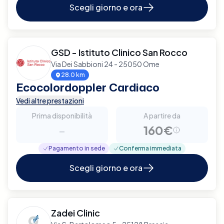
Scegli giorno e ora
GSD - Istituto Clinico San Rocco
Via Dei Sabbioni 24 - 25050 Ome
28.0 km
Ecocolordoppler Cardiaco
Vedi altre prestazioni
Prima disponibilità
A partire da
-
160€
Pagamento in sede
Conferma immediata
Scegli giorno e ora
Zadei Clinic