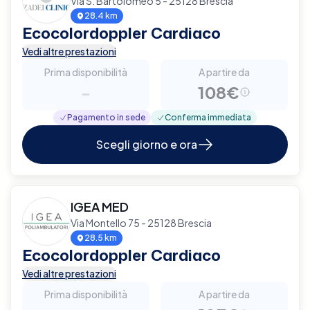
Via S. Bartolomeo 5 - 25128 Brescia
28.4 km
Ecocolordoppler Cardiaco
Vedi altre prestazioni
Prima disponibilità
A partire da
-
108€
Pagamento in sede
Conferma immediata
Scegli giorno e ora
IGEA MED
Via Montello 75 - 25128 Brescia
28.5 km
Ecocolordoppler Cardiaco
Vedi altre prestazioni
Prima disponibilità
A partire da