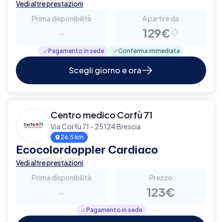
Vedi altre prestazioni
Prima disponibilità
A partire da
-
129€
Pagamento in sede
Conferma immediata
Scegli giorno e ora
Centro medico Corfù 71
Via Corfù 71 - 25124 Brescia
26.5 km
Ecocolordoppler Cardiaco
Vedi altre prestazioni
Prima disponibilità
Prezzo
-
123€
Pagamento in sede