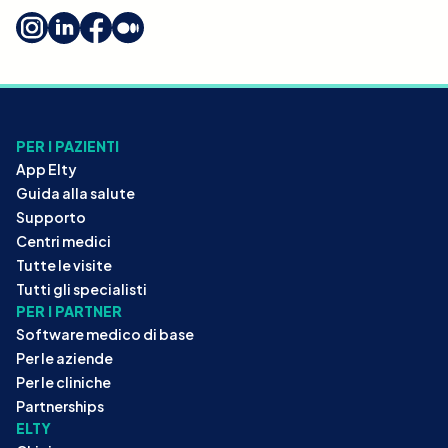
PER I PAZIENTI
App Elty
Guida alla salute
Supporto
Centri medici
Tutte le visite
Tutti gli specialisti
PER I PARTNER
Software medico di base
Per le aziende
Per le cliniche
Partnerships
ELTY