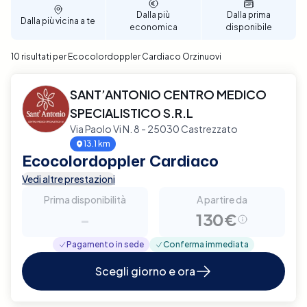
affidabile e di qualità.
Dalla più
Dalla prima
Dalla più vicina a te
economica
disponibile
10 risultati per Ecocolordoppler Cardiaco Orzinuovi
SANT’ANTONIO CENTRO MEDICO
SPECIALISTICO S.R.L
Via Paolo Vi N. 8 - 25030 Castrezzato
13.1 km
Ecocolordoppler Cardiaco
Vedi altre prestazioni
Prima disponibilità
A partire da
-
130€
Pagamento in sede
Conferma immediata
Scegli giorno e ora