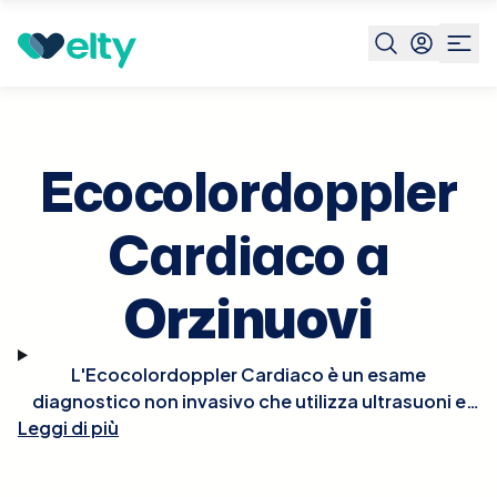
Prenota visita
Ecocolordoppler Cardiaco
Orzinuovi
Ecocolordoppler
Cardiaco a
Orzinuovi
L'Ecocolordoppler Cardiaco è un esame
diagnostico non invasivo che utilizza ultrasuoni e
tecnologia Doppler per visualizzare in tempo reale le
Leggi di più
strutture e la funzionalità del cuore. Questo esame
permette di osservare il flusso del sangue