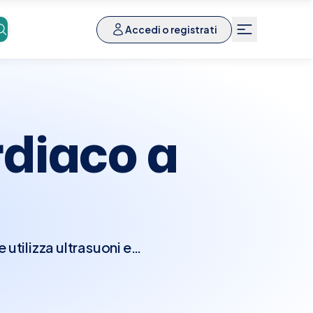
Accedi o registrati
diaco a
utilizza ultrasuoni e
nzionalità del cuore.
e camere e le valvole
seconda della direzione