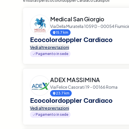
6 risultati per Ecocolordoppler Cardiaco Ladispoli
Medical San Giorgio
Via Della Muratella 1059 D - 00054 Fiumic
15.7 km
Ecocolordoppler Cardiaco
Vedi altre prestazioni
Pagamento in sede
ADEX MASSIMINA
Via Felice Casorati 19 - 00166 Roma
23.7 km
Ecocolordoppler Cardiaco
Vedi altre prestazioni
Pagamento in sede