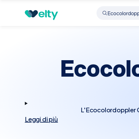
Prenota visita
Ecocolordoppler Cardiaco
Ladis
Ecocol
L'Ecocolordoppler Ca
Leggi di più
tecnologia Doppler p
Questo esame permett
cardiache, rappresenta