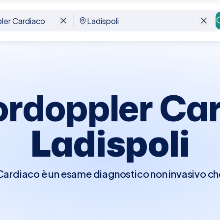
poli
ordoppler Car
Ladispoli
rdiaco è un esame diagnostico non invasivo che 
er visualizzare in tempo reale le strutture e la fu
e di osservare il flusso del sangue attraverso l
ndo il movimento del sangue in colori diversi a 