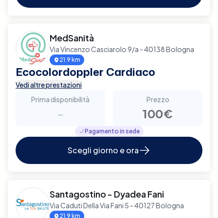
MedSanità
Via Vincenzo Casciarolo 9/a - 40138 Bologna
21.9 km
Ecocolordoppler Cardiaco
Vedi altre prestazioni
Prima disponibilità
Prezzo
-
100€
Pagamento in sede
Scegli giorno e ora
Santagostino - Dyadea Fani
Via Caduti Della Via Fani 5 - 40127 Bologna
21.9 km