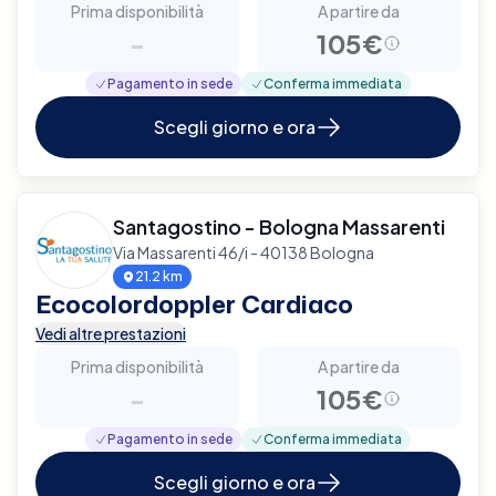
Prima disponibilità
A partire da
-
105€
Pagamento in sede
Conferma immediata
Scegli giorno e ora
Santagostino - Bologna Massarenti
Via Massarenti 46/i - 40138 Bologna
21.2 km
Ecocolordoppler Cardiaco
Vedi altre prestazioni
Prima disponibilità
A partire da
-
105€
Pagamento in sede
Conferma immediata
Scegli giorno e ora