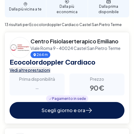
servizio affidabile e di qualità.
Dalla più
Dalla prima
Dalla più vicina a te
economica
disponibile
13 risultati per Ecocolordoppler Cardiaco Castel San Pietro Terme
Centro Fisiolaserterapico Emiliano
Viale Roma 9 - 40024 Castel San Pietro Terme
264 m
Ecocolordoppler Cardiaco
Vedi altre prestazioni
Prima disponibilità
Prezzo
-
90€
Pagamento in sede
Scegli giorno e ora