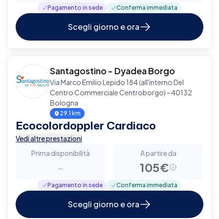
Pagamento in sede
Conferma immediata
Scegli giorno e ora
Santagostino - Dyadea Borgo
Via Marco Emilio Lepido 184 (all'interno Del
Centro Commerciale Centroborgo) - 40132
Bologna
29.1 km
Ecocolordoppler Cardiaco
Vedi altre prestazioni
Prima disponibilità
A partire da
-
105€
Pagamento in sede
Conferma immediata
Scegli giorno e ora