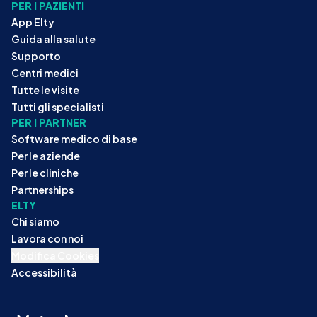
PER I PAZIENTI
App Elty
Guida alla salute
Supporto
Centri medici
Tutte le visite
Tutti gli specialisti
PER I PARTNER
Software medico di base
Per le aziende
Per le cliniche
Partnerships
ELTY
Chi siamo
Lavora con noi
Modifica Cookies
Accessibilità