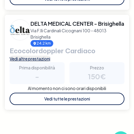
DELTA MEDICAL CENTER - Brisighella
Via F.lli Cardinali Cicognani 100 - 48013
Brisighella
24.2 km
Ecocolordoppler Cardiaco
Vedi altre prestazioni
Prima disponibilità
Prezzo
-
150€
Al momento non ci sono orari disponibili
Vedi tutte le prestazioni