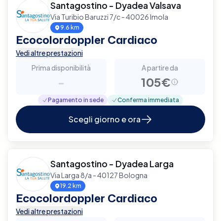
Santagostino - Dyadea Valsava
Via Turibio Baruzzi 7/c - 40026 Imola
9.6 km
Ecocolordoppler Cardiaco
Vedi altre prestazioni
Prima disponibilità
A partire da
-
105€
Pagamento in sede
Conferma immediata
Scegli giorno e ora
Santagostino - Dyadea Larga
Via Larga 8/a - 40127 Bologna
19.2 km
Ecocolordoppler Cardiaco
Vedi altre prestazioni