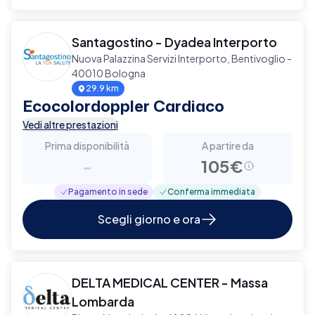
Santagostino - Dyadea Interporto
Nuova Palazzina Servizi Interporto, Bentivoglio -
40010 Bologna
29.9 km
Ecocolordoppler Cardiaco
Vedi altre prestazioni
Prima disponibilità
A partire da
-
105€
Pagamento in sede
Conferma immediata
Scegli giorno e ora
DELTA MEDICAL CENTER - Massa
Lombarda