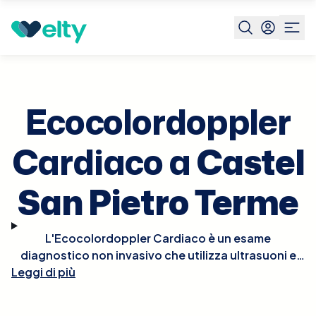
Prenota visita
Ecocolordoppler Cardiaco
Castel San
Pietro
Terme
Ecocolordoppler
Cardiaco a
Castel
San Pietro Terme
L'Ecocolordoppler Cardiaco è un esame
diagnostico non invasivo che utilizza ultrasuoni e
tecnologia Doppler per visualizzare in tempo reale le
Leggi di più
strutture e la funzionalità del cuore. Questo esame
permette di osservare il flusso del sangue