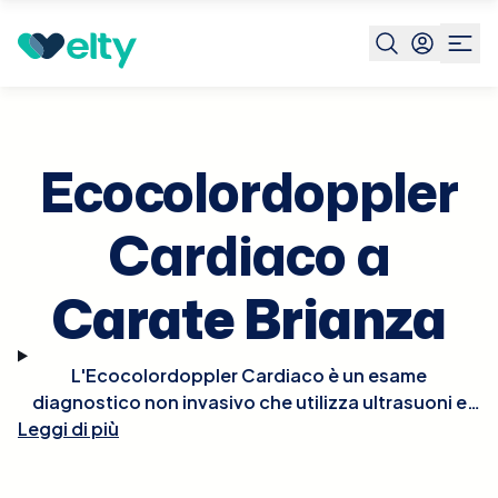
Prenota visita
Ecocolordoppler Cardiaco
Carate
Brianza
Ecocolordoppler
Cardiaco a
Carate Brianza
L'Ecocolordoppler Cardiaco è un esame
diagnostico non invasivo che utilizza ultrasuoni e
tecnologia Doppler per visualizzare in tempo reale le
Leggi di più
strutture e la funzionalità del cuore. Questo esame
permette di osservare il flusso del sangue