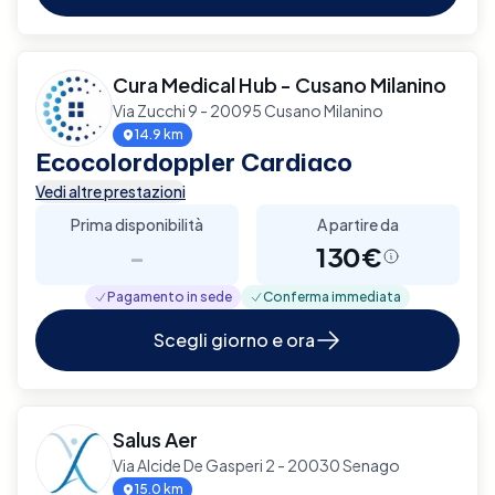
Cura Medical Hub - Cusano Milanino
Via Zucchi 9 - 20095 Cusano Milanino
14.9 km
Ecocolordoppler Cardiaco
Vedi altre prestazioni
Prima disponibilità
A partire da
-
130€
Pagamento in sede
Conferma immediata
Scegli giorno e ora
Salus Aer
Via Alcide De Gasperi 2 - 20030 Senago
15.0 km