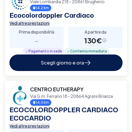
Viale Lombardia 218 - 20861 Brugherio
14.2 km
Ecocolordoppler Cardiaco
Vedi altre prestazioni
Prima disponibilità
A partire da
-
130€
Pagamento in sede
Conferma immediata
Scegli giorno e ora
CENTRO EUTHERAPY
Via G.m. Ferrario 18 - 20864 Agrate Brianza
14.5 km
ECOCOLORDOPPLER CARDIACO
ECOCARDIO
Vedi altre prestazioni