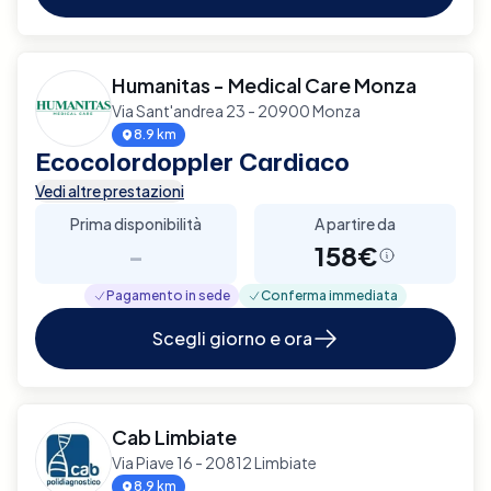
Humanitas - Medical Care Monza
Via Sant'andrea 23 - 20900 Monza
8.9 km
Ecocolordoppler Cardiaco
Vedi altre prestazioni
Prima disponibilità
A partire da
-
158€
Pagamento in sede
Conferma immediata
Scegli giorno e ora
Cab Limbiate
Via Piave 16 - 20812 Limbiate
8.9 km