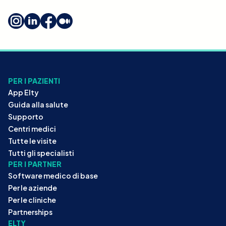
PER I PAZIENTI
App Elty
Guida alla salute
Supporto
Centri medici
Tutte le visite
Tutti gli specialisti
PER I PARTNER
Software medico di base
Per le aziende
Per le cliniche
Partnerships
ELTY