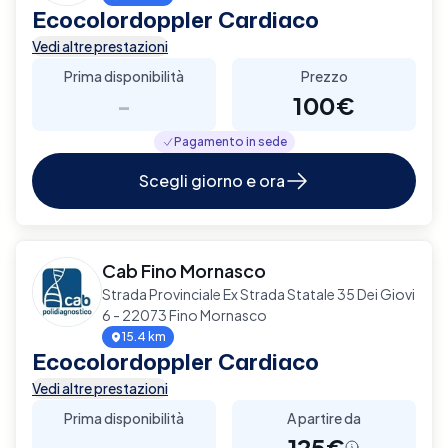
Ecocolordoppler Cardiaco
Vedi altre prestazioni
Prima disponibilità
Prezzo
-
100€
Pagamento in sede
Scegli giorno e ora
Cab Fino Mornasco
Strada Provinciale Ex Strada Statale 35 Dei Giovi
6 - 22073 Fino Mornasco
15.4 km
Ecocolordoppler Cardiaco
Vedi altre prestazioni
Prima disponibilità
A partire da
-
125€