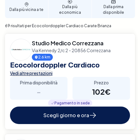
affidabile e di qualità.
Dalla più
Dalla prima
Dalla più vicina a te
economica
disponibile
69 risultati per Ecocolordoppler Cardiaco Carate Brianza
Studio Medico Correzzana
Via Kennedy 2/c 2 - 20856 Correzzana
2.6 km
Ecocolordoppler Cardiaco
Vedi altre prestazioni
Prima disponibilità
Prezzo
-
102€
Pagamento in sede
Scegli giorno e ora