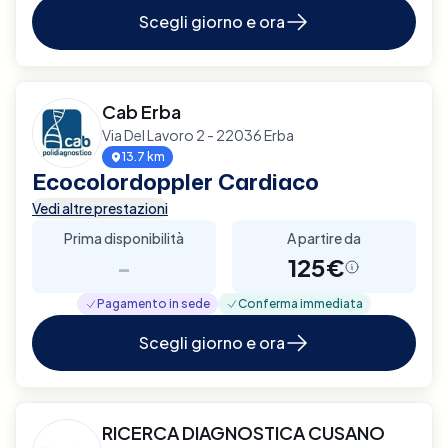
Scegli giorno e ora
Cab Erba
Via Del Lavoro 2 - 22036 Erba
13.7 km
Ecocolordoppler Cardiaco
Vedi altre prestazioni
Prima disponibilità
A partire da
-
125€
Pagamento in sede
Conferma immediata
Scegli giorno e ora
RICERCA DIAGNOSTICA CUSANO