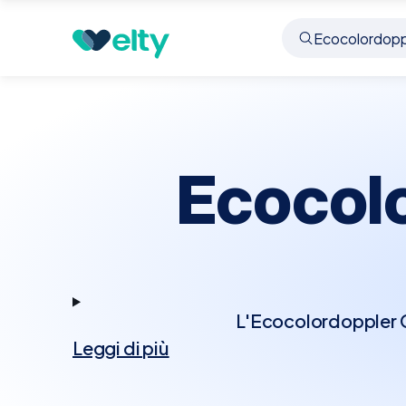
Prenota visita
Ecocolordoppler Cardiaco
Azza
Ecocol
L'Ecocolordoppler Ca
Leggi di più
tecnologia Doppler p
Questo esame permett
cardiache, rappresenta