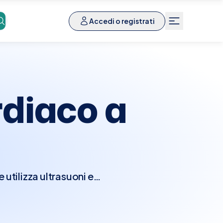
Accedi o registrati
diaco a
utilizza ultrasuoni e
nzionalità del cuore.
e camere e le valvole
seconda della direzione