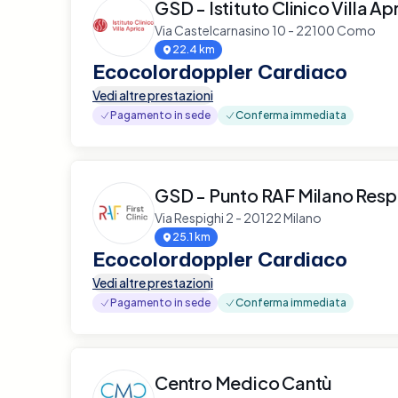
GSD - Istituto Clinico Villa Ap
Via Castelcarnasino 10 - 22100 Como
22.4 km
Ecocolordoppler Cardiaco
Vedi altre prestazioni
Pagamento in sede
Conferma immediata
GSD - Punto RAF Milano Resp
Via Respighi 2 - 20122 Milano
25.1 km
Ecocolordoppler Cardiaco
Vedi altre prestazioni
Pagamento in sede
Conferma immediata
Centro Medico Cantù