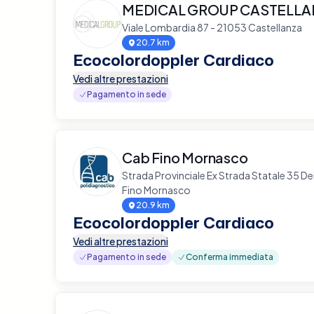
MEDICAL GROUP CASTELL
Viale Lombardia 87 - 21053 Castellanza
20.7 km
Ecocolordoppler Cardiaco
Vedi altre prestazioni
Pagamento in sede
Cab Fino Mornasco
Strada Provinciale Ex Strada Statale 35 De
Fino Mornasco
20.9 km
Ecocolordoppler Cardiaco
Vedi altre prestazioni
Pagamento in sede
Conferma immediata