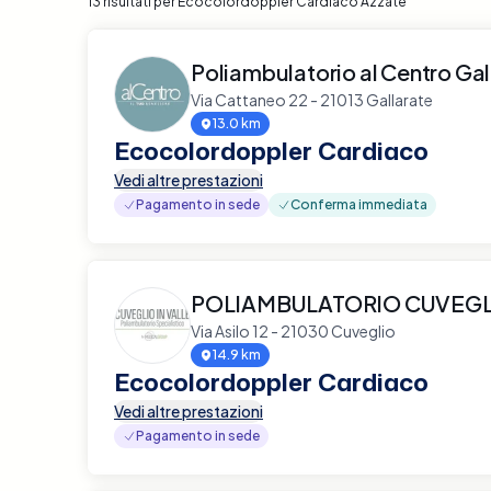
13 risultati per Ecocolordoppler Cardiaco Azzate
Poliambulatorio al Centro Gal
Via Cattaneo 22 - 21013 Gallarate
13.0 km
Ecocolordoppler Cardiaco
Vedi altre prestazioni
Pagamento in sede
Conferma immediata
POLIAMBULATORIO CUVEGLI
Via Asilo 12 - 21030 Cuveglio
14.9 km
Ecocolordoppler Cardiaco
Vedi altre prestazioni
Pagamento in sede