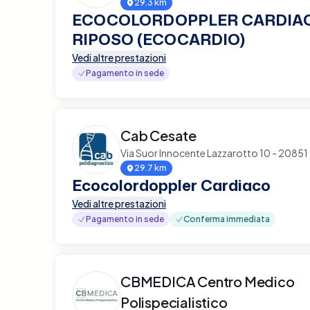
29.3 km
ECOCOLORDOPPLER CARDIA
RIPOSO (ECOCARDIO)
Vedi altre prestazioni
Pagamento in sede
Cab Cesate
Via Suor Innocente Lazzarotto 10 - 20851
29.7 km
Ecocolordoppler Cardiaco
Vedi altre prestazioni
Pagamento in sede
Conferma immediata
CBMEDICA Centro Medico
Polispecialistico