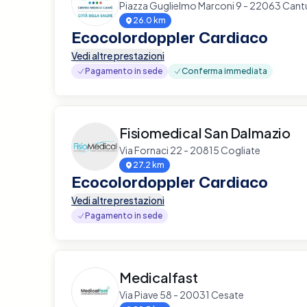
Piazza Guglielmo Marconi 9 - 22063 Cant
26.0 km
Ecocolordoppler Cardiaco
Vedi altre prestazioni
Pagamento in sede
Conferma immediata
Fisiomedical San Dalmazio
Via Fornaci 22 - 20815 Cogliate
27.2 km
Ecocolordoppler Cardiaco
Vedi altre prestazioni
Pagamento in sede
Medicalfast
Via Piave 58 - 20031 Cesate