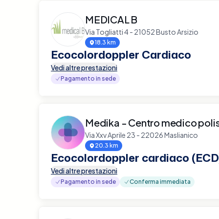
MEDICAL B
Via Togliatti 4 - 21052 Busto Arsizio
18.3 km
Ecocolordoppler Cardiaco
Vedi altre prestazioni
Pagamento in sede
Medika - Centro medico polis
Via Xxv Aprile 23 - 22026 Maslianico
20.3 km
Ecocolordoppler cardiaco (ECD
Vedi altre prestazioni
Pagamento in sede
Conferma immediata