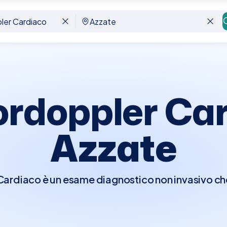
te
ordoppler Car
Azzate
rdiaco è un esame diagnostico non invasivo che 
er visualizzare in tempo reale le strutture e la fu
e di osservare il flusso del sangue attraverso l
ndo il movimento del sangue in colori diversi a 