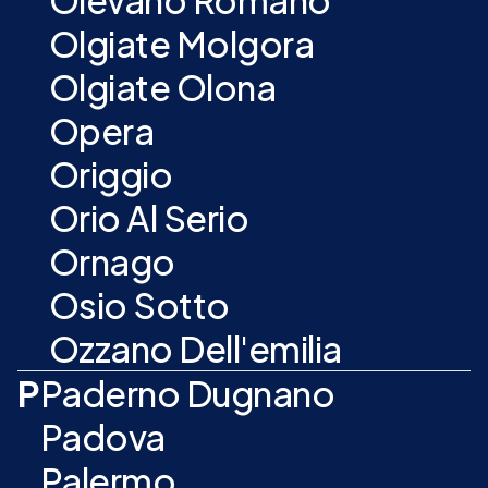
Olevano Romano
Olgiate Molgora
Olgiate Olona
Opera
Origgio
Orio Al Serio
Ornago
Osio Sotto
Ozzano Dell'emilia
P
Paderno Dugnano
Padova
Palermo