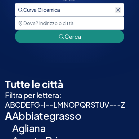
Cerca
Tutte le città
Filtra per lettera:
A
B
C
D
E
F
G
-
I
-
-
L
M
N
O
P
Q
R
S
T
U
V
-
-
-
Z
A
Abbiategrasso
Agliana