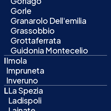
Gorlago
Gorle
Granarolo Dell'emilia
Grassobbio
Grottaferrata
Guidonia Montecelio
I
Imola
Impruneta
Inveruno
L
La Spezia
Ladispoli
Lainate