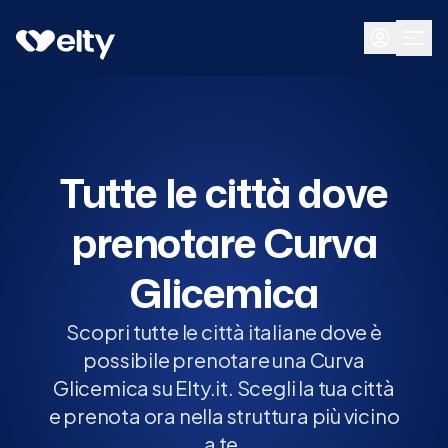
Prenota visita
Tutte
Tutte le città dove
prenotare Curva
Glicemica
Scopri tutte le città italiane dove è
possibile prenotare una Curva
Glicemica su Elty.it. Scegli la tua città
e prenota ora nella struttura più vicino
a te.