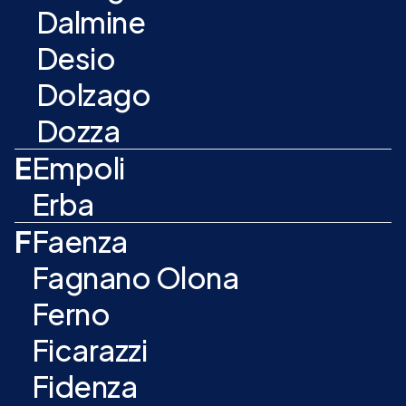
Dalmine
Desio
Dolzago
Dozza
E
Empoli
Erba
F
Faenza
Fagnano Olona
Ferno
Ficarazzi
Fidenza