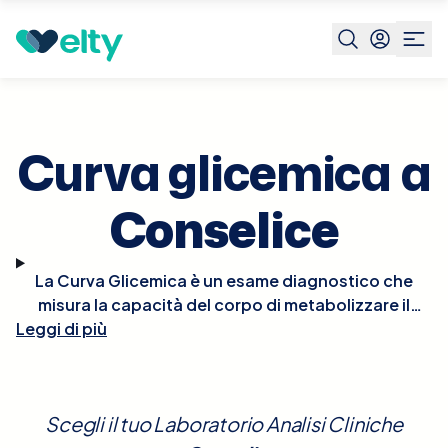
Prenota visita
Curva Glicemica
Conselice
Curva glicemica a
Conselice
La Curva Glicemica è un esame diagnostico che
misura la capacità del corpo di metabolizzare il
Leggi di più
glucosio nel tempo, attraverso la somministrazione
di una quantità definita di zucchero e la successiva
misurazione dei livelli di glucosio nel sangue a
intervalli regolari. È particolarmente utile per
Scegli il tuo Laboratorio Analisi Cliniche
diagnosticare o monitorare il diabete. Prima