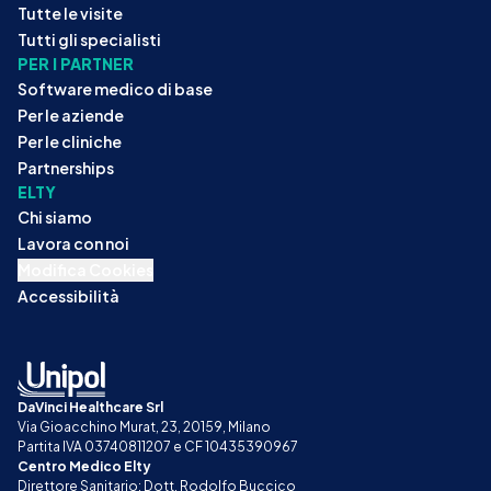
Tutte le visite
Tutti gli specialisti
PER I PARTNER
Software medico di base
Per le aziende
Per le cliniche
Partnerships
ELTY
Chi siamo
Lavora con noi
Modifica Cookies
Accessibilità
DaVinci Healthcare Srl
Via Gioacchino Murat, 23, 20159, Milano
Partita IVA 03740811207 e CF 10435390967
Centro Medico Elty
Direttore Sanitario: Dott. Rodolfo Buccico