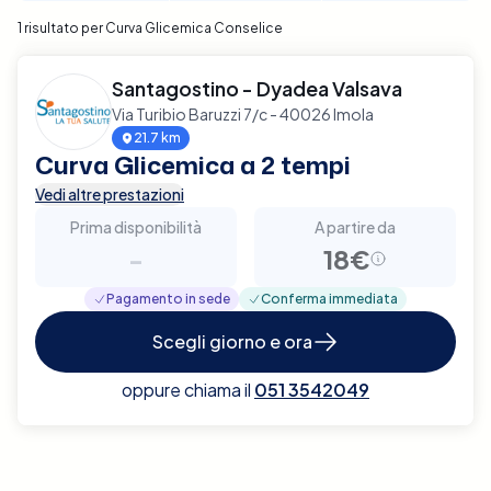
1 risultato per Curva Glicemica Conselice
Santagostino - Dyadea Valsava
Via Turibio Baruzzi 7/c - 40026 Imola
21.7 km
Curva Glicemica a 2 tempi
Vedi altre prestazioni
Prima disponibilità
A partire da
-
18€
Pagamento in sede
Conferma immediata
Scegli giorno e ora
oppure chiama il
051 3542049