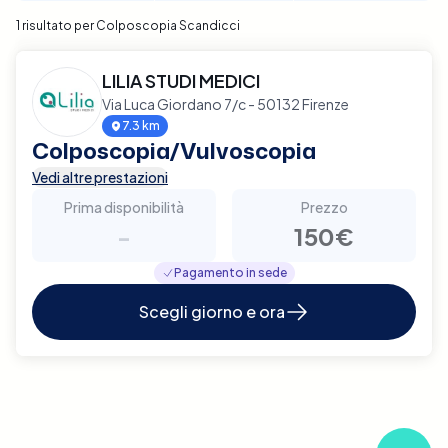
1 risultato per Colposcopia Scandicci
LILIA STUDI MEDICI
Via Luca Giordano 7/c - 50132 Firenze
7.3 km
Colposcopia/Vulvoscopia
Vedi altre prestazioni
Prima disponibilità
Prezzo
-
150€
Pagamento in sede
Scegli giorno e ora