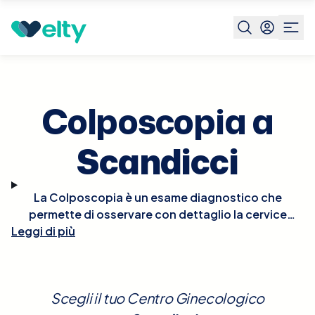
Prenota visita
Colposcopia
Scandicci
Colposcopia a
Scandicci
La Colposcopia è un esame diagnostico che
permette di osservare con dettaglio la cervice
Leggi di più
uterina, utilizzando uno strumento chiamato
colposcopio. Questo esame è fondamentale per
identificare eventuali anomalie o lesioni
precancerose e cancerose. Non è necessaria una
Scegli il tuo Centro Ginecologico
preparazione particolare prima della visita, sebbene