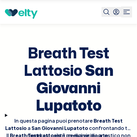
Prenota visita
Breath Test Lattosio
San Giovanni
Lupatoto
Breath Test
Lattosio
San
Giovanni
Lupatoto
In questa pagina puoi prenotare
Breath Test
Lattosio
a
San Giovanni Lupatoto
confrontando tra
Il
Breath Test Lattosio
numerosi centri medici vicino a te.
è un esame diagnostico non