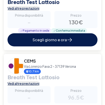
Breath Test Lattosio
Vedi altre prestazioni
Prima disponibilità
Prezzo
-
130€
Pagamento in sede
Conferma immediata
Scegli giorno e ora
CEMS
Via Lorenzo Fava 2 - 37139 Verona
10.7 km
Breath Test Lattosio
Vedi altre prestazioni
Prima disponibilità
Prezzo
-
96.5€