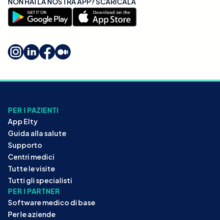
NON HAI LA NOSTRA APP? SCARICALA
PER I PAZIENTI
App Elty
Guida alla salute
Supporto
Centri medici
Tutte le visite
Tutti gli specialisti
PER I PARTNER
Software medico di base
Per le aziende