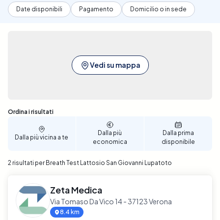
Date disponibili
Pagamento
Domicilio o in sede
Vedi su mappa
Sono stati trovati 2 risultati
Ordina i risultati
Dalla più
Dalla prima
Dalla più vicina a te
economica
disponibile
2 risultati per Breath Test Lattosio San Giovanni Lupatoto
Zeta Medica
Via Tomaso Da Vico 14 - 37123 Verona
8.4 km